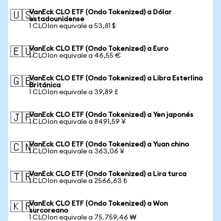
VanEck CLO ETF (Ondo Tokenized) a Dólar
🇺🇸
estadounidense
1 CLOIon equivale a 53,81 $
VanEck CLO ETF (Ondo Tokenized) a Euro
🇪🇺
1 CLOIon equivale a 46,55 €
VanEck CLO ETF (Ondo Tokenized) a Libra Esterlina
🇬🇧
Británica
1 CLOIon equivale a 39,89 £
VanEck CLO ETF (Ondo Tokenized) a Yen japonés
🇯🇵
1 CLOIon equivale a 8491,59 ¥
VanEck CLO ETF (Ondo Tokenized) a Yuan chino
🇨🇳
1 CLOIon equivale a 363,06 ¥
VanEck CLO ETF (Ondo Tokenized) a Lira turca
🇹🇷
1 CLOIon equivale a 2566,63 ₺
VanEck CLO ETF (Ondo Tokenized) a Won
🇰🇷
surcoreano
1 CLOIon equivale a 75.759,46 ₩