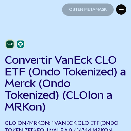
OBTÉN METAMASK
OBTÉN METAMASK
Convertir VanEck CLO
ETF (Ondo Tokenized) a
Merck (Ondo
Tokenized) (CLOIon a
MRKon)
CLOION/MRKON: 1 VANECK CLO ETF (ONDO
TOKENIZED) EQUIVALE A 0,416744 MRKON