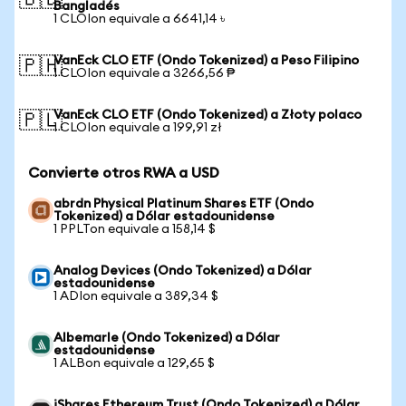
🇧🇩
Bangladés
1 CLOIon equivale a 6641,14 ৳
VanEck CLO ETF (Ondo Tokenized) a Peso Filipino
🇵🇭
1 CLOIon equivale a 3266,56 ₱
VanEck CLO ETF (Ondo Tokenized) a Złoty polaco
🇵🇱
1 CLOIon equivale a 199,91 zł
Convierte otros RWA a USD
abrdn Physical Platinum Shares ETF (Ondo
Tokenized) a Dólar estadounidense
1 PPLTon equivale a 158,14 $
Analog Devices (Ondo Tokenized) a Dólar
estadounidense
1 ADIon equivale a 389,34 $
Albemarle (Ondo Tokenized) a Dólar
estadounidense
1 ALBon equivale a 129,65 $
iShares Ethereum Trust (Ondo Tokenized) a Dólar