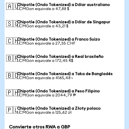
Chipotle (Ondo Tokenized) a Dólar australiano
🇦🇺
1 CMGon equivale a 47,88 $
Chipotle (Ondo Tokenized) a Dólar de Singapur
🇸🇬
1 CMGon equivale a 43,21 $
Chipotle (Ondo Tokenized) a Franco Suizo
🇨🇭
1 CMGon equivale a 27,35 CHF
Chipotle (Ondo Tokenized) a Real brasileño
🇧🇷
1 CMGon equivale a 172,45 R$
Chipotle (Ondo Tokenized) a Taka de Bangladés
🇧🇩
1 CMGon equivale a 4165,48 ৳
Chipotle (Ondo Tokenized) a Peso Filipino
🇵🇭
1 CMGon equivale a 2044,79 ₱
Chipotle (Ondo Tokenized) a Złoty polaco
🇵🇱
1 CMGon equivale a 125,62 zł
Convierte otros RWA a GBP