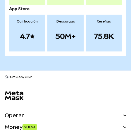
App Store
Calificación
Descargas
Reseñas
4.7
50M+
75.8K
CMGon/GBP
Pie de página del sitio MetaMask
Operar
Canjear
Money
NUEVA