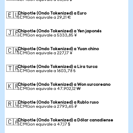
Chipotle (Ondo Tokenized) a Euro
🇪🇺
1 CMGon equivale a 29,21 €
Chipotle (Ondo Tokenized) a Yen japonés
🇯🇵
1 CMGon equivale a 5333,85 ¥
Chipotle (Ondo Tokenized) a Yuan chino
🇨🇳
1 CMGon equivale a 227,17 ¥
Chipotle (Ondo Tokenized) a Lira turca
🇹🇷
1 CMGon equivale a 1603,78 ₺
Chipotle (Ondo Tokenized) a Won surcoreano
🇰🇷
1 CMGon equivale a 47.902,12 ₩
Chipotle (Ondo Tokenized) a Rublo ruso
🇷🇺
1 CMGon equivale a 2793,65 ₽
Chipotle (Ondo Tokenized) a Dólar canadiense
🇨🇦
1 CMGon equivale a 47,17 $