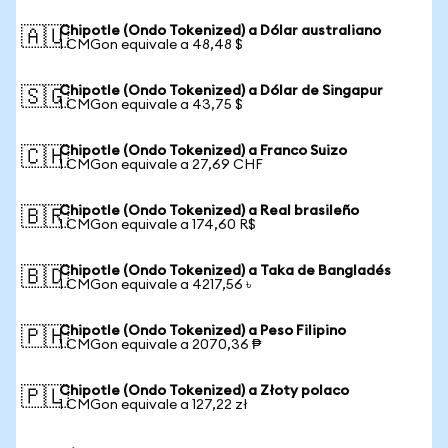
Chipotle (Ondo Tokenized) a Dólar australiano
🇦🇺
1 CMGon equivale a 48,48 $
Chipotle (Ondo Tokenized) a Dólar de Singapur
🇸🇬
1 CMGon equivale a 43,75 $
Chipotle (Ondo Tokenized) a Franco Suizo
🇨🇭
1 CMGon equivale a 27,69 CHF
Chipotle (Ondo Tokenized) a Real brasileño
🇧🇷
1 CMGon equivale a 174,60 R$
Chipotle (Ondo Tokenized) a Taka de Bangladés
🇧🇩
1 CMGon equivale a 4217,56 ৳
Chipotle (Ondo Tokenized) a Peso Filipino
🇵🇭
1 CMGon equivale a 2070,36 ₱
Chipotle (Ondo Tokenized) a Złoty polaco
🇵🇱
1 CMGon equivale a 127,22 zł