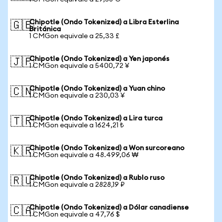
Chipotle (Ondo Tokenized) a Libra Esterlina
🇬🇧
Británica
1 CMGon equivale a 25,33 £
Chipotle (Ondo Tokenized) a Yen japonés
🇯🇵
1 CMGon equivale a 5400,72 ¥
Chipotle (Ondo Tokenized) a Yuan chino
🇨🇳
1 CMGon equivale a 230,03 ¥
Chipotle (Ondo Tokenized) a Lira turca
🇹🇷
1 CMGon equivale a 1624,21 ₺
Chipotle (Ondo Tokenized) a Won surcoreano
🇰🇷
1 CMGon equivale a 48.499,06 ₩
Chipotle (Ondo Tokenized) a Rublo ruso
🇷🇺
1 CMGon equivale a 2828,19 ₽
Chipotle (Ondo Tokenized) a Dólar canadiense
🇨🇦
1 CMGon equivale a 47,76 $