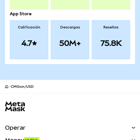
App Store
Calificación
Descargas
Reseñas
4.7
50M+
75.8K
CMGon/USD
Pie de página del sitio MetaMask
Operar
Canjear