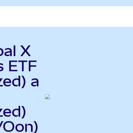
bal X
s ETF
zed) a
zed)
VOon)