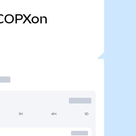
COPXon
1H
4H
1D