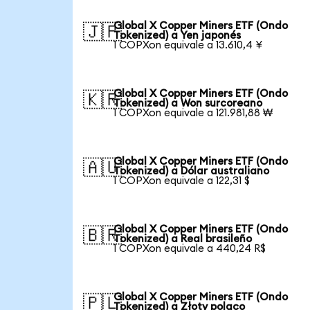
Global X Copper Miners ETF (Ondo
🇯🇵
Tokenized) a Yen japonés
1 COPXon equivale a 13.610,4 ¥
Global X Copper Miners ETF (Ondo
🇰🇷
Tokenized) a Won surcoreano
1 COPXon equivale a 121.981,88 ₩
Global X Copper Miners ETF (Ondo
🇦🇺
Tokenized) a Dólar australiano
1 COPXon equivale a 122,31 $
Global X Copper Miners ETF (Ondo
🇧🇷
Tokenized) a Real brasileño
1 COPXon equivale a 440,24 R$
Global X Copper Miners ETF (Ondo
🇵🇱
Tokenized) a Złoty polaco