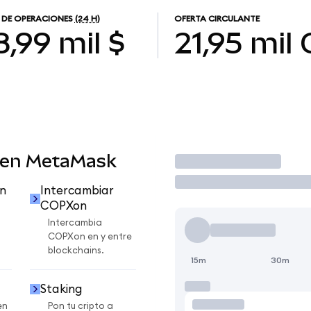
DE OPERACIONES
(24 H)
OFERTA CIRCULANTE
8,99 mil $
21,95 mil
 en MetaMask
Operar
n
Intercambiar
COPXon
Intercambia
COPXon en y entre
blockchains.
15m
30m
Staking
en
Pon tu cripto a