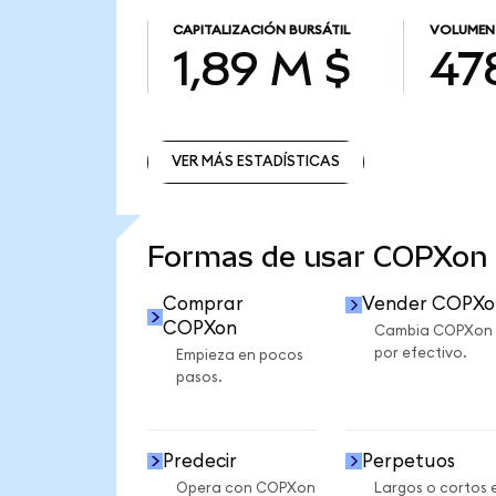
CAPITALIZACIÓN BURSÁTIL
VOLUMEN 
1,89 M $
47
VER MÁS ESTADÍSTICAS
VER MÁS ESTADÍSTICAS
Formas de usar COPXon
Comprar
Vender COPXo
COPXon
Cambia COPXon
por efectivo.
Empieza en pocos
pasos.
Predecir
Perpetuos
Opera con COPXon
Largos o cortos 