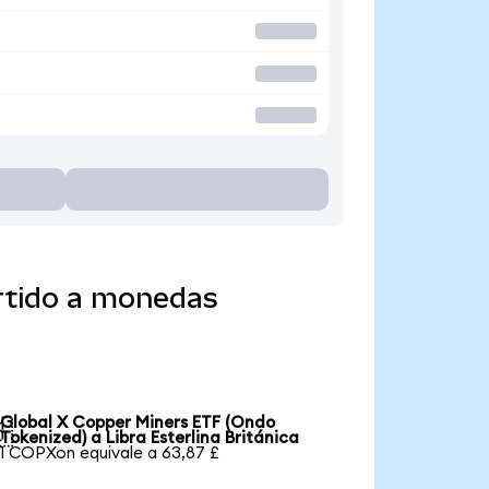
rtido a monedas
Global X Copper Miners ETF (Ondo

Tokenized) a Libra Esterlina Británica
1 COPXon equivale a 63,87 £