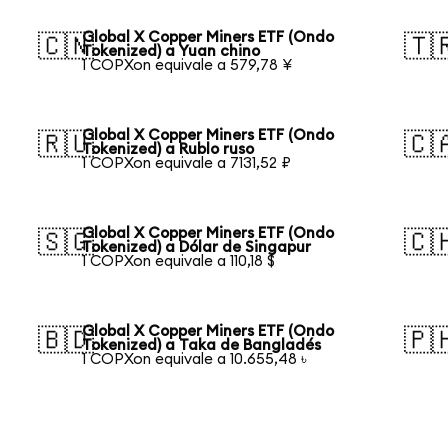
Global X Copper Miners ETF (Ondo
🇨🇳
🇹
Tokenized) a Yuan chino
1 COPXon equivale a 579,78 ¥
Global X Copper Miners ETF (Ondo
🇷🇺
🇨
Tokenized) a Rublo ruso
1 COPXon equivale a 7131,52 ₽
Global X Copper Miners ETF (Ondo
🇸🇬
🇨
Tokenized) a Dólar de Singapur
1 COPXon equivale a 110,18 $
Global X Copper Miners ETF (Ondo
🇧🇩
🇵
Tokenized) a Taka de Bangladés
1 COPXon equivale a 10.655,48 ৳