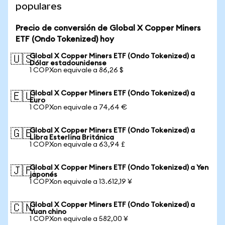
populares
Precio de conversión de Global X Copper Miners
ETF (Ondo Tokenized) hoy
Global X Copper Miners ETF (Ondo Tokenized) a
🇺🇸
Dólar estadounidense
1 COPXon equivale a 86,26 $
Global X Copper Miners ETF (Ondo Tokenized) a
🇪🇺
Euro
1 COPXon equivale a 74,64 €
Global X Copper Miners ETF (Ondo Tokenized) a
🇬🇧
Libra Esterlina Británica
1 COPXon equivale a 63,94 £
Global X Copper Miners ETF (Ondo Tokenized) a Yen
🇯🇵
japonés
1 COPXon equivale a 13.612,19 ¥
Global X Copper Miners ETF (Ondo Tokenized) a
🇨🇳
Yuan chino
1 COPXon equivale a 582,00 ¥