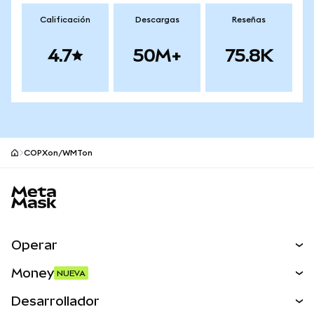
Calificación
Descargas
Reseñas
4.7
50M+
75.8K
COPXon/WMTon
Pie de página del sitio MetaMask
Operar
Canjear
Money
NUEVA
Predecir
NUEVA
Comprar
Desarrollador
Perps
NUEVA
Tarjeta