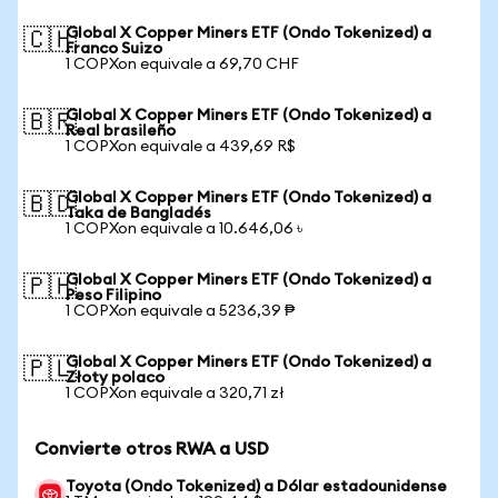
Global X Copper Miners ETF (Ondo Tokenized) a
🇨🇭
Franco Suizo
1 COPXon equivale a 69,70 CHF
Global X Copper Miners ETF (Ondo Tokenized) a
🇧🇷
Real brasileño
1 COPXon equivale a 439,69 R$
Global X Copper Miners ETF (Ondo Tokenized) a
🇧🇩
Taka de Bangladés
1 COPXon equivale a 10.646,06 ৳
Global X Copper Miners ETF (Ondo Tokenized) a
🇵🇭
Peso Filipino
1 COPXon equivale a 5236,39 ₱
Global X Copper Miners ETF (Ondo Tokenized) a
🇵🇱
Złoty polaco
1 COPXon equivale a 320,71 zł
Convierte otros RWA a USD
Toyota (Ondo Tokenized) a Dólar estadounidense