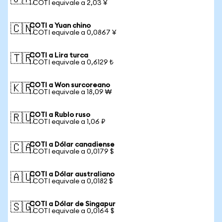
1 COTI equivale a 2,03 ¥
COTI a Yuan chino
🇨🇳
1 COTI equivale a 0,0867 ¥
COTI a Lira turca
🇹🇷
1 COTI equivale a 0,6129 ₺
COTI a Won surcoreano
🇰🇷
1 COTI equivale a 18,09 ₩
COTI a Rublo ruso
🇷🇺
1 COTI equivale a 1,06 ₽
COTI a Dólar canadiense
🇨🇦
1 COTI equivale a 0,0179 $
COTI a Dólar australiano
🇦🇺
1 COTI equivale a 0,0182 $
COTI a Dólar de Singapur
🇸🇬
1 COTI equivale a 0,0164 $