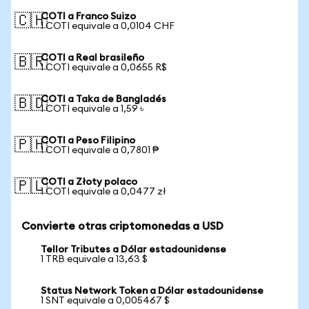
COTI a Franco Suizo
🇨🇭
1 COTI equivale a 0,0104 CHF
COTI a Real brasileño
🇧🇷
1 COTI equivale a 0,0655 R$
COTI a Taka de Bangladés
🇧🇩
1 COTI equivale a 1,59 ৳
COTI a Peso Filipino
🇵🇭
1 COTI equivale a 0,7801 ₱
COTI a Złoty polaco
🇵🇱
1 COTI equivale a 0,0477 zł
Convierte otras criptomonedas a USD
Tellor Tributes a Dólar estadounidense
1 TRB equivale a 13,63 $
Status Network Token a Dólar estadounidense
1 SNT equivale a 0,005467 $