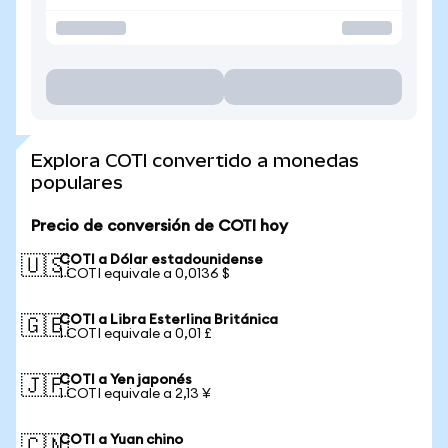
Explora COTI convertido a monedas
populares
Precio de conversión de COTI hoy
COTI a Dólar estadounidense
🇺🇸
1 COTI equivale a 0,0136 $
COTI a Libra Esterlina Británica
🇬🇧
1 COTI equivale a 0,01 £
COTI a Yen japonés
🇯🇵
1 COTI equivale a 2,13 ¥
COTI a Yuan chino
🇨🇳