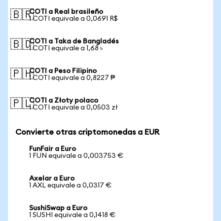
COTI a Real brasileño
🇧🇷
1 COTI equivale a 0,0691 R$
COTI a Taka de Bangladés
🇧🇩
1 COTI equivale a 1,68 ৳
COTI a Peso Filipino
🇵🇭
1 COTI equivale a 0,8227 ₱
COTI a Złoty polaco
🇵🇱
1 COTI equivale a 0,0503 zł
Convierte otras criptomonedas a EUR
FunFair a Euro
1 FUN equivale a 0,003753 €
Axelar a Euro
1 AXL equivale a 0,0317 €
SushiSwap a Euro
1 SUSHI equivale a 0,1418 €