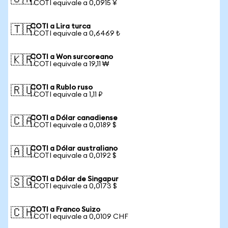
1 COTI equivale a 0,0915 ¥
COTI a Lira turca
🇹🇷
1 COTI equivale a 0,6469 ₺
COTI a Won surcoreano
🇰🇷
1 COTI equivale a 19,11 ₩
COTI a Rublo ruso
🇷🇺
1 COTI equivale a 1,11 ₽
COTI a Dólar canadiense
🇨🇦
1 COTI equivale a 0,0189 $
COTI a Dólar australiano
🇦🇺
1 COTI equivale a 0,0192 $
COTI a Dólar de Singapur
🇸🇬
1 COTI equivale a 0,0173 $
COTI a Franco Suizo
🇨🇭
1 COTI equivale a 0,0109 CHF