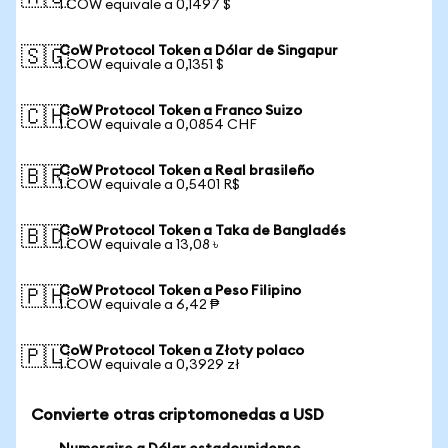
1 COW equivale a 0,1497 $
CoW Protocol Token a Dólar de Singapur
🇸🇬
1 COW equivale a 0,1351 $
CoW Protocol Token a Franco Suizo
🇨🇭
1 COW equivale a 0,0854 CHF
CoW Protocol Token a Real brasileño
🇧🇷
1 COW equivale a 0,5401 R$
CoW Protocol Token a Taka de Bangladés
🇧🇩
1 COW equivale a 13,08 ৳
CoW Protocol Token a Peso Filipino
🇵🇭
1 COW equivale a 6,42 ₱
CoW Protocol Token a Złoty polaco
🇵🇱
1 COW equivale a 0,3929 zł
Convierte otras criptomonedas a USD