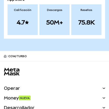
Calificación
Descargas
Reseñas
4.7
50M+
75.8K
COW/TURBO
Pie de página del sitio MetaMask
Operar
Canjear
Money
NUEVA
Predecir
NUEVA
Comprar
Desarrollador