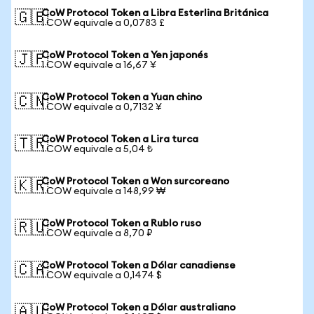
CoW Protocol Token a Libra Esterlina Británica
🇬🇧
1 COW equivale a 0,0783 £
CoW Protocol Token a Yen japonés
🇯🇵
1 COW equivale a 16,67 ¥
CoW Protocol Token a Yuan chino
🇨🇳
1 COW equivale a 0,7132 ¥
CoW Protocol Token a Lira turca
🇹🇷
1 COW equivale a 5,04 ₺
CoW Protocol Token a Won surcoreano
🇰🇷
1 COW equivale a 148,99 ₩
CoW Protocol Token a Rublo ruso
🇷🇺
1 COW equivale a 8,70 ₽
CoW Protocol Token a Dólar canadiense
🇨🇦
1 COW equivale a 0,1474 $
CoW Protocol Token a Dólar australiano
🇦🇺