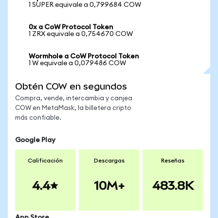
1 SUPER equivale a 0,799684 COW
0x a CoW Protocol Token
1 ZRX equivale a 0,754670 COW
Wormhole a CoW Protocol Token
1 W equivale a 0,079486 COW
Obtén COW en segundos
Compra, vende, intercambia y canjea
COW en MetaMask, la billetera cripto
más confiable.
Google Play
Calificación
Descargas
Reseñas
4.4
10M+
483.8K
App Store