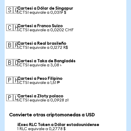
Cartesi a Dólar de Singapur
🇸🇬
1 CTSI equivale a 0,0319 $
Cartesi a Franco Suizo
🇨🇭
1 CTSI equivale a 0,0202 CHF
Cartesi a Real brasileño
🇧🇷
1 CTSI equivale a 0,1272 R$
Cartesi a Taka de Bangladés
🇧🇩
1 CTSI equivale a 3,08 ৳
Cartesi a Peso Filipino
🇵🇭
1 CTSI equivale a 1,51 ₱
Cartesi a Złoty polaco
🇵🇱
1 CTSI equivale a 0,0928 zł
Convierte otras criptomonedas a USD
iExec RLC Token a Dólar estadounidense
1 RLC equivale a 0,2778 $