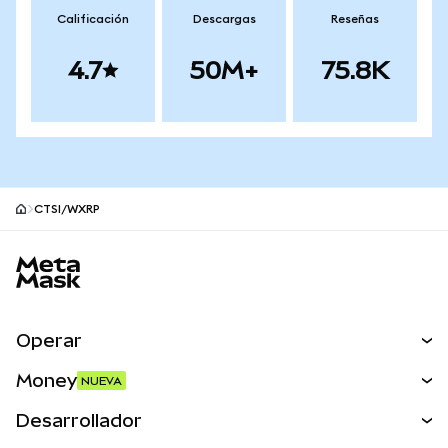
Calificación
Descargas
Reseñas
4.7
50M+
75.8K
CTSI/WXRP
Pie de página del sitio MetaMask
Operar
Canjear
Money
NUEVA
Predecir
NUEVA
Comprar
Desarrollador
Perps
NUEVA
Tarjeta
Ver los documentos