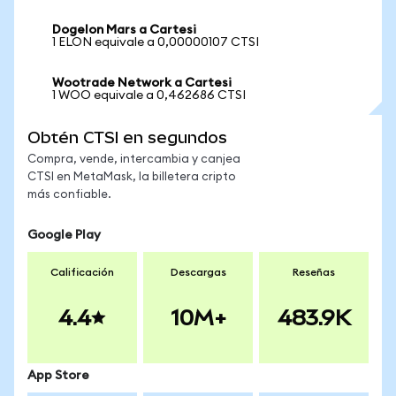
Dogelon Mars a Cartesi
1 ELON equivale a 0,00000107 CTSI
Wootrade Network a Cartesi
1 WOO equivale a 0,462686 CTSI
Obtén CTSI en segundos
Compra, vende, intercambia y canjea
CTSI en MetaMask, la billetera cripto
más confiable.
Google Play
Calificación
Descargas
Reseñas
4.4
10M+
483.9K
App Store