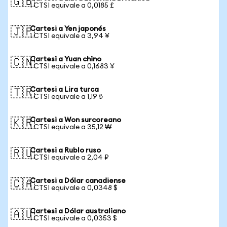
🇬🇧
1 CTSI equivale a 0,0185 £
Cartesi a Yen japonés
🇯🇵
1 CTSI equivale a 3,94 ¥
Cartesi a Yuan chino
🇨🇳
1 CTSI equivale a 0,1683 ¥
Cartesi a Lira turca
🇹🇷
1 CTSI equivale a 1,19 ₺
Cartesi a Won surcoreano
🇰🇷
1 CTSI equivale a 35,12 ₩
Cartesi a Rublo ruso
🇷🇺
1 CTSI equivale a 2,04 ₽
Cartesi a Dólar canadiense
🇨🇦
1 CTSI equivale a 0,0348 $
Cartesi a Dólar australiano
🇦🇺
1 CTSI equivale a 0,0353 $