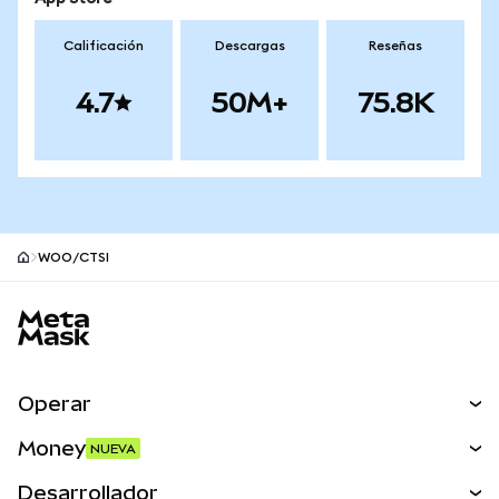
Calificación
Descargas
Reseñas
4.7
50M+
75.8K
WOO/CTSI
Pie de página del sitio MetaMask
Operar
Canjear
Money
NUEVA
Predecir
NUEVA
Comprar
Desarrollador