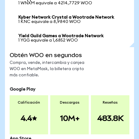
1 WNXM equivale a 4214,7729 WOO
Kyber Network Crystal a Wootrade Network
1 KNC equivale a 8,9840 WOO
Yield Guild Games a Wootrade Network
1 YGG equivale a 1,6852 WOO
Obtén WOO en segundos
Compra, vende, intercambia y canjea
WOO en MetaMask, la billetera cripto
más confiable.
Google Play
Calificación
Descargas
Reseñas
4.4
10M+
483.8K
App Store