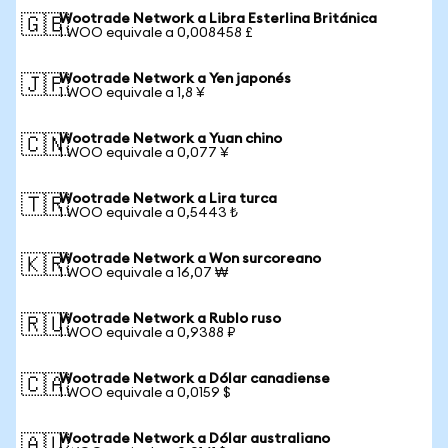
Wootrade Network a Libra Esterlina Británica
🇬🇧
1 WOO equivale a 0,008458 £
Wootrade Network a Yen japonés
🇯🇵
1 WOO equivale a 1,8 ¥
Wootrade Network a Yuan chino
🇨🇳
1 WOO equivale a 0,077 ¥
Wootrade Network a Lira turca
🇹🇷
1 WOO equivale a 0,5443 ₺
Wootrade Network a Won surcoreano
🇰🇷
1 WOO equivale a 16,07 ₩
Wootrade Network a Rublo ruso
🇷🇺
1 WOO equivale a 0,9388 ₽
Wootrade Network a Dólar canadiense
🇨🇦
1 WOO equivale a 0,0159 $
Wootrade Network a Dólar australiano
🇦🇺