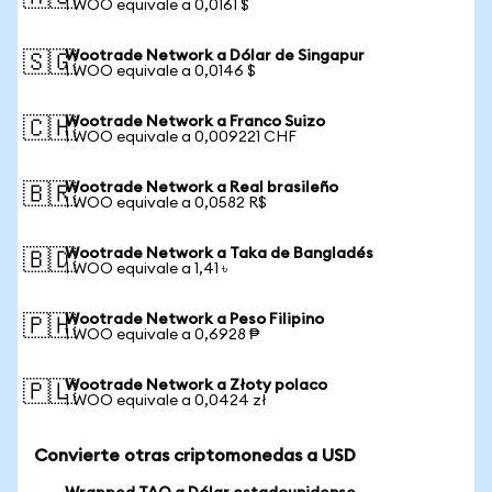
1 WOO equivale a 0,0161 $
Wootrade Network a Dólar de Singapur
🇸🇬
1 WOO equivale a 0,0146 $
Wootrade Network a Franco Suizo
🇨🇭
1 WOO equivale a 0,009221 CHF
Wootrade Network a Real brasileño
🇧🇷
1 WOO equivale a 0,0582 R$
Wootrade Network a Taka de Bangladés
🇧🇩
1 WOO equivale a 1,41 ৳
Wootrade Network a Peso Filipino
🇵🇭
1 WOO equivale a 0,6928 ₱
Wootrade Network a Złoty polaco
🇵🇱
1 WOO equivale a 0,0424 zł
Convierte otras criptomonedas a USD