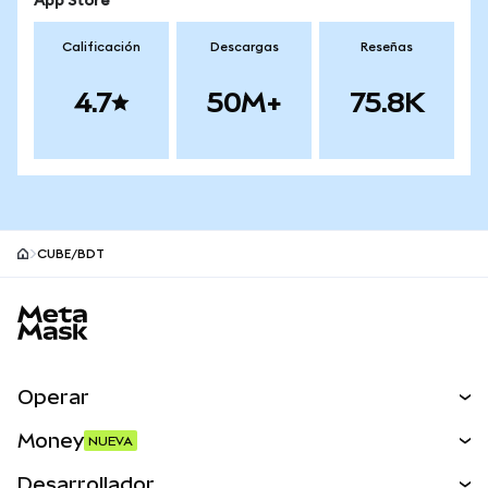
App Store
Calificación
Descargas
Reseñas
4.7
50M+
75.8K
CUBE/BDT
Pie de página del sitio MetaMask
Operar
Canjear
Money
NUEVA
Predecir
NUEVA
Comprar
Desarrollador