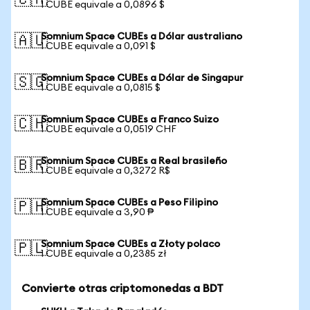
🇨🇦
1 CUBE equivale a 0,0896 $
Somnium Space CUBEs a Dólar australiano
🇦🇺
1 CUBE equivale a 0,091 $
Somnium Space CUBEs a Dólar de Singapur
🇸🇬
1 CUBE equivale a 0,0815 $
Somnium Space CUBEs a Franco Suizo
🇨🇭
1 CUBE equivale a 0,0519 CHF
Somnium Space CUBEs a Real brasileño
🇧🇷
1 CUBE equivale a 0,3272 R$
Somnium Space CUBEs a Peso Filipino
🇵🇭
1 CUBE equivale a 3,90 ₱
Somnium Space CUBEs a Złoty polaco
🇵🇱
1 CUBE equivale a 0,2385 zł
Convierte otras criptomonedas a BDT