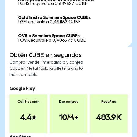
1 GHST equivale a 0,689527 CUBE
Goldfinch a Somnium Space CUBEs
1 GFI equivale a 0,491163 CUBE
OVR a Somnium Space CUBEs
1 OVR equivale a 0,406978 CUBE
Obtén CUBE en segundos
Compra, vende, intercambia y canjea
CUBE en MetaMask, la billetera cripto
más confiable.
Google Play
Calificación
Descargas
Reseñas
4.4
10M+
483.9K