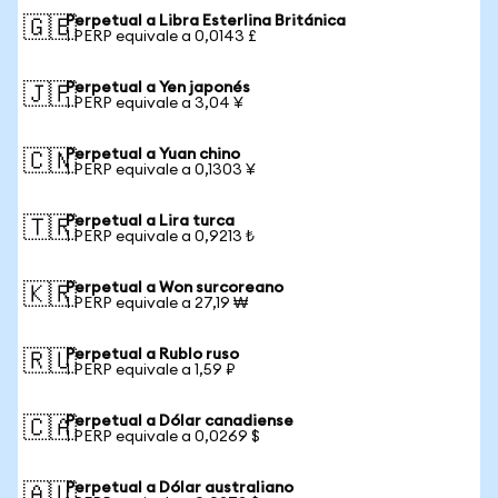
Perpetual a Libra Esterlina Británica
🇬🇧
1 PERP equivale a 0,0143 £
Perpetual a Yen japonés
🇯🇵
1 PERP equivale a 3,04 ¥
Perpetual a Yuan chino
🇨🇳
1 PERP equivale a 0,1303 ¥
Perpetual a Lira turca
🇹🇷
1 PERP equivale a 0,9213 ₺
Perpetual a Won surcoreano
🇰🇷
1 PERP equivale a 27,19 ₩
Perpetual a Rublo ruso
🇷🇺
1 PERP equivale a 1,59 ₽
Perpetual a Dólar canadiense
🇨🇦
1 PERP equivale a 0,0269 $
Perpetual a Dólar australiano
🇦🇺