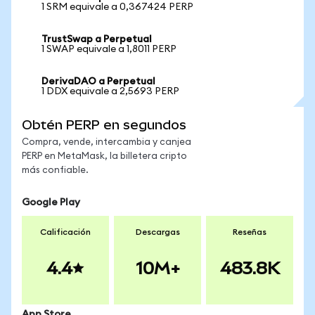
1 SRM equivale a 0,367424 PERP
TrustSwap a Perpetual
1 SWAP equivale a 1,8011 PERP
DerivaDAO a Perpetual
1 DDX equivale a 2,5693 PERP
Obtén PERP en segundos
Compra, vende, intercambia y canjea
PERP en MetaMask, la billetera cripto
más confiable.
Google Play
Calificación
Descargas
Reseñas
4.4
10M+
483.8K
App Store