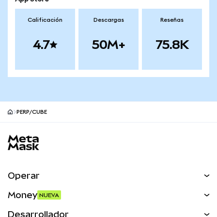
Calificación
Descargas
Reseñas
4.7
50M+
75.8K
PERP/CUBE
Pie de página del sitio MetaMask
Operar
Canjear
Money
NUEVA
Predecir
NUEVA
Comprar
Desarrollador