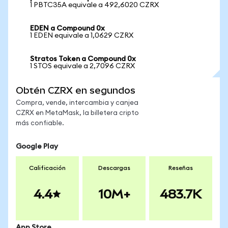
1 PBTC35A equivale a 492,6020 CZRX
EDEN a Compound 0x
1 EDEN equivale a 1,0629 CZRX
Stratos Token a Compound 0x
1 STOS equivale a 2,7096 CZRX
Obtén CZRX en segundos
Compra, vende, intercambia y canjea
CZRX en MetaMask, la billetera cripto
más confiable.
Google Play
Calificación
Descargas
Reseñas
4.4
10M+
483.7K
App Store