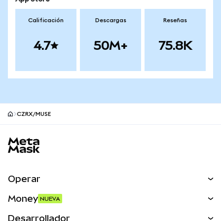
Calificación
Descargas
Reseñas
4.7
50M+
75.8K
CZRX/MUSE
Pie de página del sitio MetaMask
Operar
Canjear
Money
NUEVA
Predecir
NUEVA
Comprar
Desarrollador