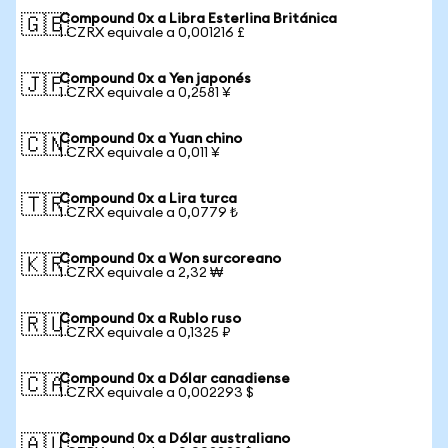
Compound 0x a Libra Esterlina Británica
🇬🇧
1 CZRX equivale a 0,001216 £
Compound 0x a Yen japonés
🇯🇵
1 CZRX equivale a 0,2581 ¥
Compound 0x a Yuan chino
🇨🇳
1 CZRX equivale a 0,011 ¥
Compound 0x a Lira turca
🇹🇷
1 CZRX equivale a 0,0779 ₺
Compound 0x a Won surcoreano
🇰🇷
1 CZRX equivale a 2,32 ₩
Compound 0x a Rublo ruso
🇷🇺
1 CZRX equivale a 0,1325 ₽
Compound 0x a Dólar canadiense
🇨🇦
1 CZRX equivale a 0,002293 $
Compound 0x a Dólar australiano
🇦🇺