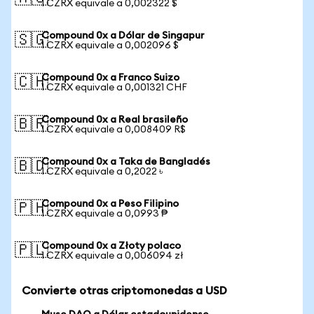
1 CZRX equivale a 0,002322 $
Compound 0x a Dólar de Singapur
🇸🇬
1 CZRX equivale a 0,002096 $
Compound 0x a Franco Suizo
🇨🇭
1 CZRX equivale a 0,001321 CHF
Compound 0x a Real brasileño
🇧🇷
1 CZRX equivale a 0,008409 R$
Compound 0x a Taka de Bangladés
🇧🇩
1 CZRX equivale a 0,2022 ৳
Compound 0x a Peso Filipino
🇵🇭
1 CZRX equivale a 0,0993 ₱
Compound 0x a Złoty polaco
🇵🇱
1 CZRX equivale a 0,006094 zł
Convierte otras criptomonedas a USD