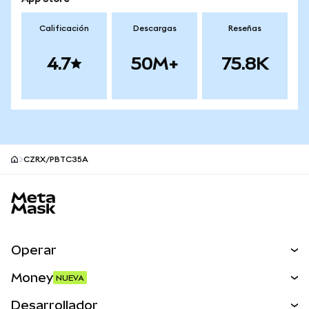
Calificación
Descargas
Reseñas
4.7
50M+
75.8K
CZRX/PBTC35A
Pie de página del sitio MetaMask
Operar
Canjear
Money
NUEVA
Predecir
NUEVA
Comprar
Desarrollador