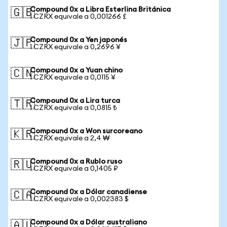
Compound 0x a Libra Esterlina Británica
🇬🇧
1 CZRX equivale a 0,001266 £
Compound 0x a Yen japonés
🇯🇵
1 CZRX equivale a 0,2696 ¥
Compound 0x a Yuan chino
🇨🇳
1 CZRX equivale a 0,0115 ¥
Compound 0x a Lira turca
🇹🇷
1 CZRX equivale a 0,0815 ₺
Compound 0x a Won surcoreano
🇰🇷
1 CZRX equivale a 2,4 ₩
Compound 0x a Rublo ruso
🇷🇺
1 CZRX equivale a 0,1405 ₽
Compound 0x a Dólar canadiense
🇨🇦
1 CZRX equivale a 0,002383 $
Compound 0x a Dólar australiano
🇦🇺