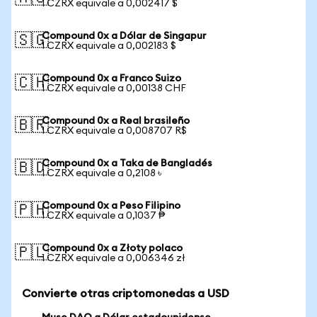
1 CZRX equivale a 0,002417 $
Compound 0x a Dólar de Singapur
🇸🇬
1 CZRX equivale a 0,002183 $
Compound 0x a Franco Suizo
🇨🇭
1 CZRX equivale a 0,00138 CHF
Compound 0x a Real brasileño
🇧🇷
1 CZRX equivale a 0,008707 R$
Compound 0x a Taka de Bangladés
🇧🇩
1 CZRX equivale a 0,2108 ৳
Compound 0x a Peso Filipino
🇵🇭
1 CZRX equivale a 0,1037 ₱
Compound 0x a Złoty polaco
🇵🇱
1 CZRX equivale a 0,006346 zł
Convierte otras criptomonedas a USD