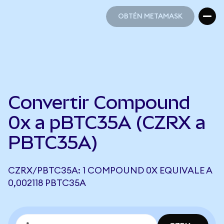
OBTÉN METAMASK
OBTÉN METAMASK
Convertir Compound
0x a pBTC35A (CZRX a
PBTC35A)
CZRX/PBTC35A: 1 COMPOUND 0X EQUIVALE A
0,002118 PBTC35A