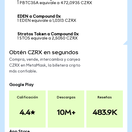
1 PBTC35A equivale a 472,0935 CZRX
EDEN a Compound 0x
1 EDEN equivale a 1,0313 CZRX
Stratos Token a Compound 0x
1 STOS equivale a 2,5050 CZRX
Obtén CZRX en segundos
Compra, vende, intercambia y canjea
CZRX en MetaMask, la billetera cripto
más confiable.
Google Play
Calificación
Descargas
Reseñas
4.4
10M+
483.9K
App Store