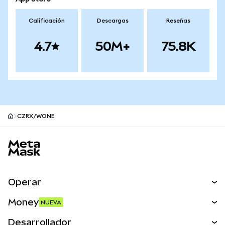
Calificación
Descargas
Reseñas
4.7
50M+
75.8K
CZRX/WONE
Pie de página del sitio MetaMask
Operar
Canjear
Money
NUEVA
Predecir
NUEVA
Comprar
Desarrollador