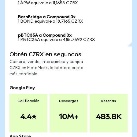
1 APW equivale a 11,1653 CZRX
BarnBridge a Compound 0x
1 BOND equivale a 18,7165 CZRX
pBTC35A a Compound 0x
1 PBTC35A equivale a 485,7592 CZRX
Obtén CZRX en segundos
Compra, vende, intercambia y canjea
CZRX en MetaMask, la billetera cripto
más confiable.
Google Play
Calificación
Descargas
Reseñas
4.4
10M+
483.8K
App Store