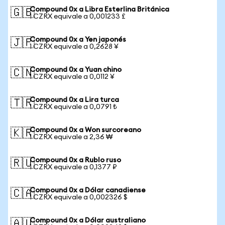
Compound 0x a Libra Esterlina Británica
🇬🇧
1 CZRX equivale a 0,001233 £
Compound 0x a Yen japonés
🇯🇵
1 CZRX equivale a 0,2628 ¥
Compound 0x a Yuan chino
🇨🇳
1 CZRX equivale a 0,0112 ¥
Compound 0x a Lira turca
🇹🇷
1 CZRX equivale a 0,0791 ₺
Compound 0x a Won surcoreano
🇰🇷
1 CZRX equivale a 2,36 ₩
Compound 0x a Rublo ruso
🇷🇺
1 CZRX equivale a 0,1377 ₽
Compound 0x a Dólar canadiense
🇨🇦
1 CZRX equivale a 0,002326 $
Compound 0x a Dólar australiano
🇦🇺