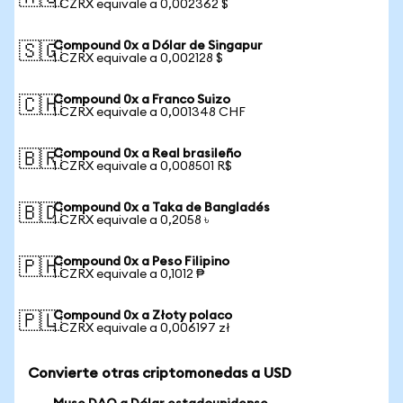
1 CZRX equivale a 0,002362 $
Compound 0x a Dólar de Singapur
🇸🇬
1 CZRX equivale a 0,002128 $
Compound 0x a Franco Suizo
🇨🇭
1 CZRX equivale a 0,001348 CHF
Compound 0x a Real brasileño
🇧🇷
1 CZRX equivale a 0,008501 R$
Compound 0x a Taka de Bangladés
🇧🇩
1 CZRX equivale a 0,2058 ৳
Compound 0x a Peso Filipino
🇵🇭
1 CZRX equivale a 0,1012 ₱
Compound 0x a Złoty polaco
🇵🇱
1 CZRX equivale a 0,006197 zł
Convierte otras criptomonedas a USD