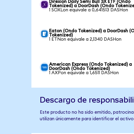
Direxion Daily Semi Bull 3X ETF (Ondo
Tokenized) a DoorDash (Ondo Tokeniz
1 SOXLon equivale a 0,641513 DASHon
Eaton (Ondo Tokenized) a DoorDash (
Tokenized)
1 ETNon equivale a 2,1340 DASHon
American Express (Ondo Tokenized) a
DoorDash (Ondo Tokenized)
1 AXPon equivale a 1,6511 DASHon
Descargo de responsabil
Este producto no ha sido emitido, patrocina
utilizan únicamente para identificar el activ