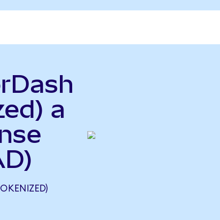
orDash
zed) a
ense
AD)
OKENIZED)