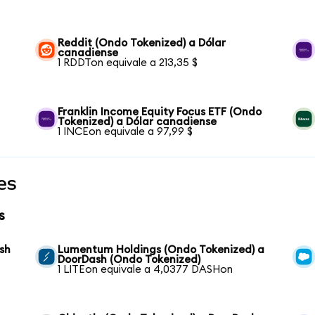
Reddit (Ondo Tokenized) a Dólar
canadiense
1 RDDTon equivale a 213,35 $
Franklin Income Equity Focus ETF (Ondo
Tokenized) a Dólar canadiense
1 INCEon equivale a 97,99 $
es
s
sh
Lumentum Holdings (Ondo Tokenized) a
DoorDash (Ondo Tokenized)
1 LITEon equivale a 4,0377 DASHon