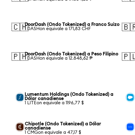
DoorDash (Ondo Tokenized) a Franco Suizo
🇨🇭
🇧
1 DASHon equivale a 171,83 CHF
DoorDash (Ondo Tokenized) a Peso Filipino
🇵🇭
🇵
1 DASHon equivale a 12.848,62 ₱
Lumentum Holdings (Ondo Tokenized) a
Dólar canadiense
1 LITEon equivale a 1196,77 $
Chipotle (Ondo Tokenized) a Dólar
canadiense
1 CMGon equivale a 47,17 $