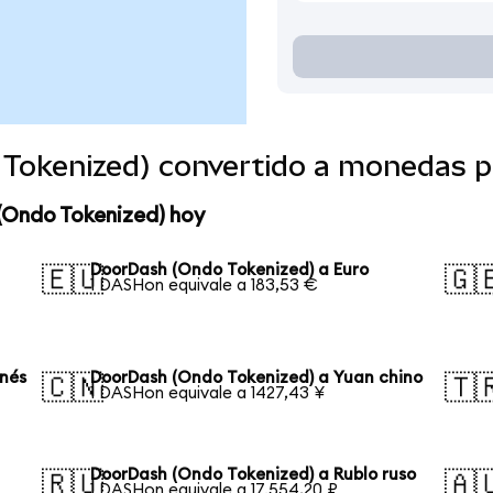
Tokenized) convertido a monedas p
(Ondo Tokenized) hoy
DoorDash (Ondo Tokenized) a Euro
🇪🇺
🇬
1 DASHon equivale a 183,53 €
onés
DoorDash (Ondo Tokenized) a Yuan chino
🇨🇳
🇹
1 DASHon equivale a 1427,43 ¥
DoorDash (Ondo Tokenized) a Rublo ruso
🇷🇺
🇦
1 DASHon equivale a 17.554,20 ₽