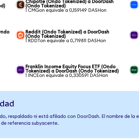
Chipotle (Ondo Tokenized) a DoorDash
ed)
(Ondo Tokenized)
1 CMGon equivale a 0,159149 DASHon
Ondo
Reddit (Ondo Tokenized) a DoorDash
(Ondo Tokenized)
1 RDDTon equivale a 0,719811 DASHon
Franklin Income Equity Focus ETF (Ondo
Tokenized) a DoorDash (Ondo Tokenized)
1 INCEon equivale a 0,330591 DASHon
idad
do, respaldado ni está afiliado con DoorDash. El nombre de la 
o de referencia subyacente.