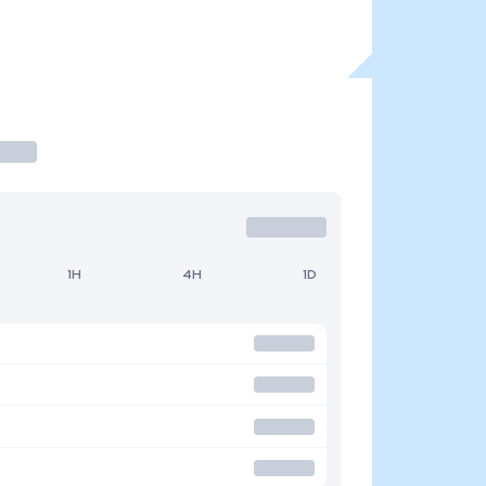
1H
4H
1D