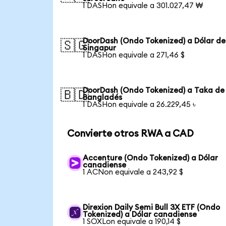
1 DASHon equivale a 301.027,47 ₩
DoorDash (Ondo Tokenized) a Dólar de
🇸🇬
Singapur
1 DASHon equivale a 271,46 $
DoorDash (Ondo Tokenized) a Taka de
🇧🇩
Bangladés
1 DASHon equivale a 26.229,45 ৳
Convierte otros RWA a CAD
Accenture (Ondo Tokenized) a Dólar
canadiense
1 ACNon equivale a 243,92 $
Direxion Daily Semi Bull 3X ETF (Ondo
Tokenized) a Dólar canadiense
1 SOXLon equivale a 190,14 $