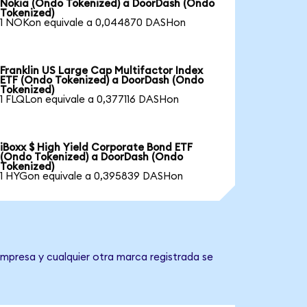
Nokia (Ondo Tokenized) a DoorDash (Ondo
Tokenized)
1 NOKon equivale a 0,044870 DASHon
Franklin US Large Cap Multifactor Index
ETF (Ondo Tokenized) a DoorDash (Ondo
Tokenized)
1 FLQLon equivale a 0,377116 DASHon
iBoxx $ High Yield Corporate Bond ETF
(Ondo Tokenized) a DoorDash (Ondo
Tokenized)
1 HYGon equivale a 0,395839 DASHon
empresa y cualquier otra marca registrada se