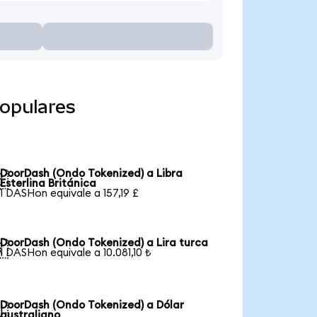
opulares
DoorDash (Ondo Tokenized) a Libra

Esterlina Británica
1 DASHon equivale a 157,19 £
DoorDash (Ondo Tokenized) a Lira turca

1 DASHon equivale a 10.081,10 ₺
DoorDash (Ondo Tokenized) a Dólar

australiano