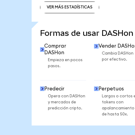
VER MÁS ESTADÍSTICAS
VER MÁS ESTADÍSTICAS
Formas de usar DASHon
Comprar
Vender DASHo
DASHon
Cambia DASHon
por efectivo.
Empieza en pocos
pasos.
Predecir
Perpetuos
Opera con DASHon
Largos o cortos 
y mercados de
tokens con
predicción cripto.
apalancamiento
de hasta 50x.