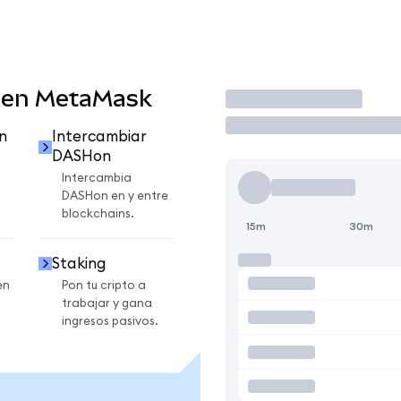
 en MetaMask
Operar
n
Intercambiar
DASHon
Intercambia
DASHon en y entre
blockchains.
15m
30m
Staking
en
Pon tu cripto a
trabajar y gana
ingresos pasivos.