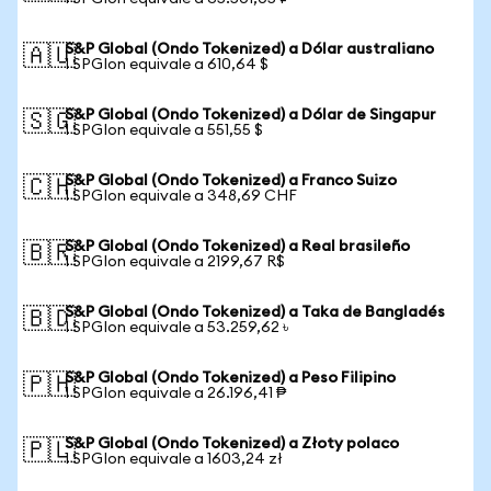
S&P Global (Ondo Tokenized) a Dólar australiano
🇦🇺
1 SPGIon equivale a 610,64 $
S&P Global (Ondo Tokenized) a Dólar de Singapur
🇸🇬
1 SPGIon equivale a 551,55 $
S&P Global (Ondo Tokenized) a Franco Suizo
🇨🇭
1 SPGIon equivale a 348,69 CHF
S&P Global (Ondo Tokenized) a Real brasileño
🇧🇷
1 SPGIon equivale a 2199,67 R$
S&P Global (Ondo Tokenized) a Taka de Bangladés
🇧🇩
1 SPGIon equivale a 53.259,62 ৳
S&P Global (Ondo Tokenized) a Peso Filipino
🇵🇭
1 SPGIon equivale a 26.196,41 ₱
S&P Global (Ondo Tokenized) a Złoty polaco
🇵🇱
1 SPGIon equivale a 1603,24 zł