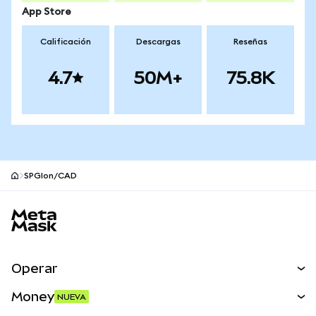
App Store
Calificación
Descargas
Reseñas
4.7
50M+
75.8K
SPGIon/CAD
Pie de página del sitio MetaMask
Operar
Canjear
Money
NUEVA
Predecir
NUEVA
Comprar