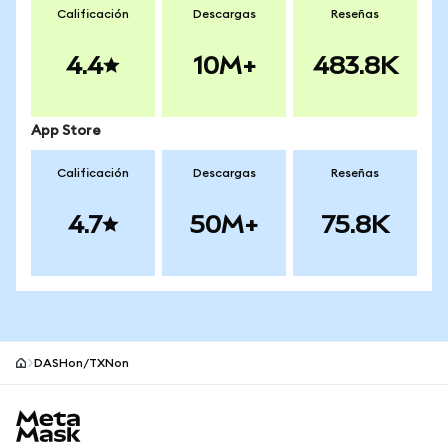
Calificación
Descargas
Reseñas
4.4
10M+
483.8K
App Store
Calificación
Descargas
Reseñas
4.7
50M+
75.8K
DASHon/TXNon
Pie de página del sitio MetaMask