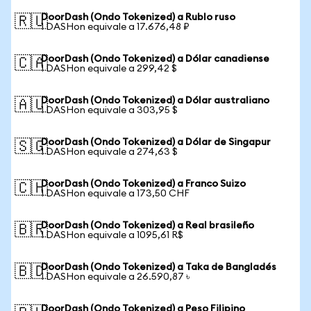
DoorDash (Ondo Tokenized) a Rublo ruso
🇷🇺
1 DASHon equivale a 17.676,48 ₽
DoorDash (Ondo Tokenized) a Dólar canadiense
🇨🇦
1 DASHon equivale a 299,42 $
DoorDash (Ondo Tokenized) a Dólar australiano
🇦🇺
1 DASHon equivale a 303,95 $
DoorDash (Ondo Tokenized) a Dólar de Singapur
🇸🇬
1 DASHon equivale a 274,63 $
DoorDash (Ondo Tokenized) a Franco Suizo
🇨🇭
1 DASHon equivale a 173,50 CHF
DoorDash (Ondo Tokenized) a Real brasileño
🇧🇷
1 DASHon equivale a 1095,61 R$
DoorDash (Ondo Tokenized) a Taka de Bangladés
🇧🇩
1 DASHon equivale a 26.590,87 ৳
DoorDash (Ondo Tokenized) a Peso Filipino