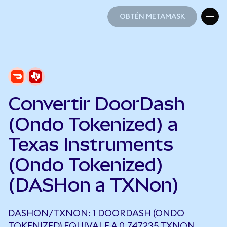
OBTÉN METAMASK
OBTÉN METAMASK
Convertir DoorDash
(Ondo Tokenized) a
Texas Instruments
(Ondo Tokenized)
(DASHon a TXNon)
DASHON/TXNON: 1 DOORDASH (ONDO
TOKENIZED) EQUIVALE A 0,747235 TXNON