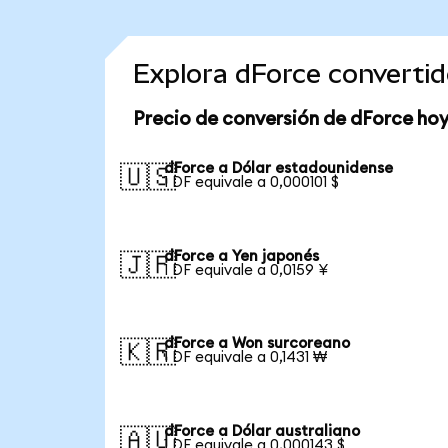
Explora dForce converti
Precio de conversión de dForce ho
dForce a Dólar estadounidense
🇺🇸
1 DF equivale a 0,000101 $
dForce a Yen japonés
🇯🇵
1 DF equivale a 0,0159 ¥
dForce a Won surcoreano
🇰🇷
1 DF equivale a 0,1431 ₩
dForce a Dólar australiano
🇦🇺
1 DF equivale a 0,000143 $