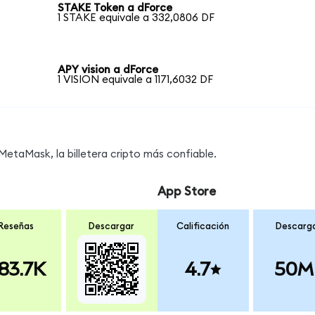
STAKE Token a dForce
1 STAKE equivale a 332,0806 DF
APY vision a dForce
1 VISION equivale a 1171,6032 DF
etaMask, la billetera cripto más confiable.
App Store
Reseñas
Descargar
Calificación
Descarg
83.7K
4.7
50M