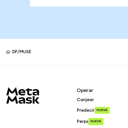
DF/MUSE
Pie de página del sitio MetaMask
Operar
Canjear
Predecir
NUEVA
Perps
NUEVA