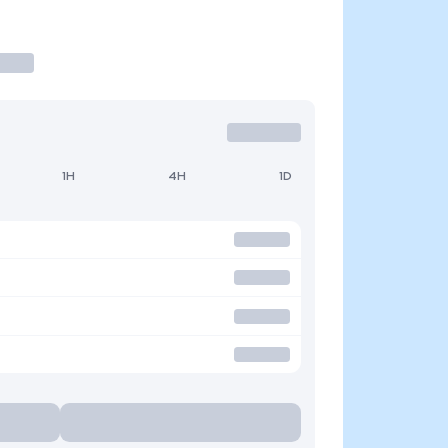
1H
4H
1D