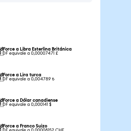
dForce a Libra Esterlina Británica

1 DF equivale a 0,00007471 £
dForce a Lira turca

1 DF equivale a 0,004789 ₺
dForce a Dólar canadiense

1 DF equivale a 0,000141 $
dForce a Franco Suizo

1 DF equivale a 0,00008152 CHF