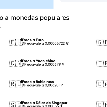
do a monedas populares
y
dForce a Euro
🇪🇺
🇬
1 DF equivale a 0,00008722 €
dForce a Yuan chino
🇨🇳
🇹
1 DF equivale a 0,000679 ¥
dForce a Rublo ruso
🇷🇺
🇨
1 DF equivale a 0,008201 ₽
dForce a Dólar de Singapur
🇸🇬
🇨
1 DF equivale a 0,000129 $