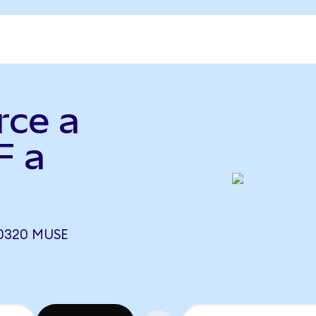
rce a
F a
00320 MUSE