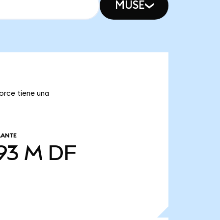
MUSE
Force tiene una
LANTE
93 M
DF