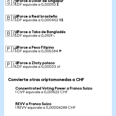
dForce a Dólar de Singapur
🇸🇬
1 DF equivale a 0,000113 $
dForce a Real brasileño
🇧🇷
1 DF equivale a 0,000452 R$
dForce a Taka de Bangladés
🇧🇩
1 DF equivale a 0,0109 ৳
dForce a Peso Filipino
🇵🇭
1 DF equivale a 0,005384 ₱
dForce a Złoty polaco
🇵🇱
1 DF equivale a 0,00033 zł
Convierte otras criptomonedas a CHF
Concentrated Voting Power a Franco Suizo
1 CVP equivale a 0,001522 CHF
REVV a Franco Suizo
1 REVV equivale a 0,00006288 CHF