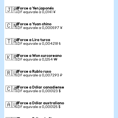
dForce a Yen japonés
🇯🇵
1 DF equivale a 0,0141 ¥
dForce a Yuan chino
🇨🇳
1 DF equivale a 0,000597 ¥
dForce a Lira turca
🇹🇷
1 DF equivale a 0,004218 ₺
dForce a Won surcoreano
🇰🇷
1 DF equivale a 0,1254 ₩
dForce a Rublo ruso
🇷🇺
1 DF equivale a 0,007293 ₽
dForce a Dólar canadiense
🇨🇦
1 DF equivale a 0,000123 $
dForce a Dólar australiano
🇦🇺
1 DF equivale a 0,000125 $