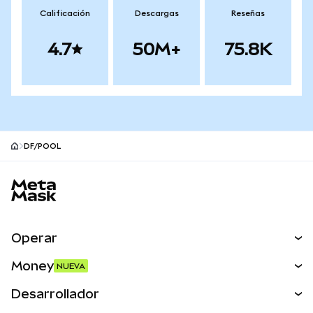
Calificación
Descargas
Reseñas
4.7
50M+
75.8K
DF/POOL
Pie de página del sitio MetaMask
Operar
Canjear
Money
NUEVA
Predecir
NUEVA
Comprar
Desarrollador
Perps
NUEVA
Tarjeta
Ver los documentos