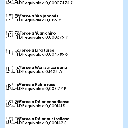
🇬🇧
1 DF equivale a 0,00007474 £
dForce a Yen japonés
🇯🇵
1 DF equivale a 0,0159 ¥
dForce a Yuan chino
🇨🇳
1 DF equivale a 0,000679 ¥
dForce a Lira turca
🇹🇷
1 DF equivale a 0,004789 ₺
dForce a Won surcoreano
🇰🇷
1 DF equivale a 0,1432 ₩
dForce a Rublo ruso
🇷🇺
1 DF equivale a 0,008177 ₽
dForce a Dólar canadiense
🇨🇦
1 DF equivale a 0,000141 $
dForce a Dólar australiano
🇦🇺
1 DF equivale a 0,000143 $