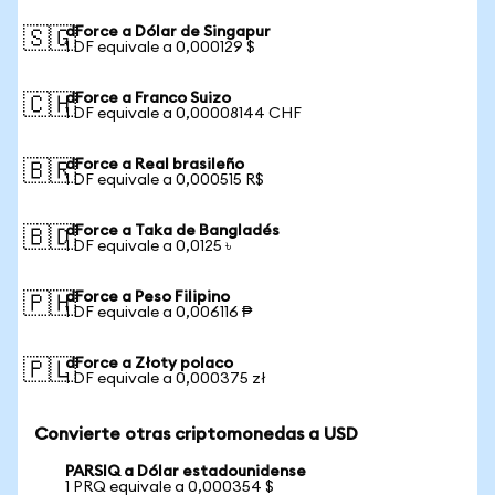
dForce a Dólar de Singapur
🇸🇬
1 DF equivale a 0,000129 $
dForce a Franco Suizo
🇨🇭
1 DF equivale a 0,00008144 CHF
dForce a Real brasileño
🇧🇷
1 DF equivale a 0,000515 R$
dForce a Taka de Bangladés
🇧🇩
1 DF equivale a 0,0125 ৳
dForce a Peso Filipino
🇵🇭
1 DF equivale a 0,006116 ₱
dForce a Złoty polaco
🇵🇱
1 DF equivale a 0,000375 zł
Convierte otras criptomonedas a USD
PARSIQ a Dólar estadounidense
1 PRQ equivale a 0,000354 $