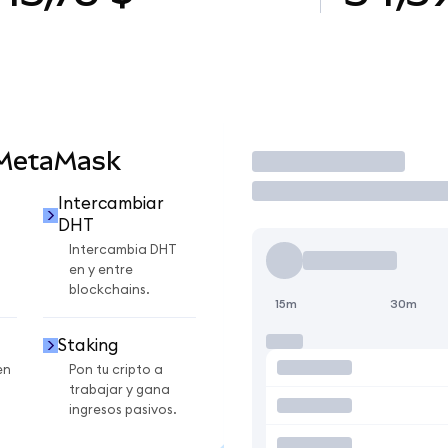
 MetaMask
Operar
Intercambiar
DHT
Intercambia DHT
en y entre
blockchains.
15m
30m
Staking
en
Pon tu cripto a
trabajar y gana
ingresos pasivos.