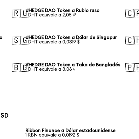
dHEDGE DAO Token a Rublo ruso
🇷🇺
🇨
1 DHT equivale a 2,05 ₽
o
dHEDGE DAO Token a Dólar de Singapur
🇸🇬
🇨
1 DHT equivale a 0,0319 $
dHEDGE DAO Token a Taka de Bangladés
🇧🇩
🇵
1 DHT equivale a 3,08 ৳
USD
Ribbon Finance a Dólar estadounidense
1 RBN equivale a 0,0192 $