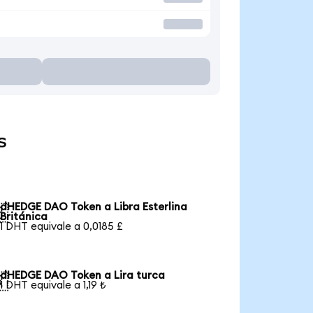
s
dHEDGE DAO Token a Libra Esterlina

Británica
1 DHT equivale a 0,0185 £
dHEDGE DAO Token a Lira turca

1 DHT equivale a 1,19 ₺