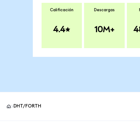
Calificación
Descargas
4.4
10M+
4
DHT/FORTH
Pie de página del sitio MetaMask