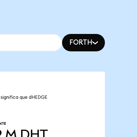
FORTH
 significa que dHEDGE
NTE
9 M
DHT