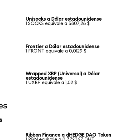
Unisocks a Dólar estadounidense
1 SOCKS equivale a 5807,28 $
Frontier a Dólar estadounidense
1 FRONT equivale a 0,0129 $
Wrapped XRP (Universal) a Dólar
estadounidense
1 UXRP equivale a 1,02 $
es
s
Ribbon Finance a dHEDGE DAO Token
1 RBN equivale a 0,772367 DHT