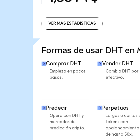
VER MÁS ESTADÍSTICAS
VER MÁS ESTADÍSTICAS
Formas de usar DHT en
Comprar DHT
Vender DHT
Empieza en pocos
Cambia DHT por
pasos.
efectivo.
Predecir
Perpetuos
Opera con DHT y
Largos o cortos 
mercados de
tokens con
predicción cripto.
apalancamiento
de hasta 50x.