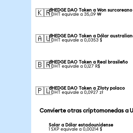
dHEDGE DAO Token a Won surcoreano
🇰🇷
1 DHT equivale a 35,09 ₩
dHEDGE DAO Token a Dólar australian
🇦🇺
1 DHT equivale a 0,0353 $
dHEDGE DAO Token a Real brasileño
🇧🇷
1 DHT equivale a 0,127 R$
dHEDGE DAO Token a Złoty polaco
🇵🇱
1 DHT equivale a 0,0927 zł
Convierte otras criptomonedas a 
Solar a Dólar estadounidense
1 SXP equivale a 0,00214 $