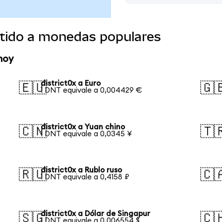
rtido a monedas populares
hoy
district0x a Euro
🇪🇺
🇬
1 DNT equivale a 0,004429 €
district0x a Yuan chino
🇨🇳
🇹
1 DNT equivale a 0,0345 ¥
district0x a Rublo ruso
🇷🇺
🇨
1 DNT equivale a 0,4158 ₽
district0x a Dólar de Singapur
🇸🇬
🇨
1 DNT equivale a 0,006554 $