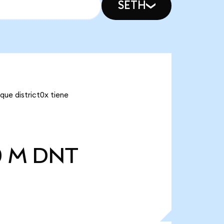
SETH
que district0x tiene
0 M
DNT