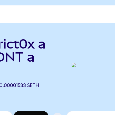
rict0x a
DNT a
 0,00001533 SETH