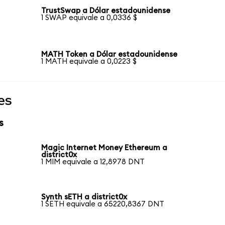
TrustSwap a Dólar estadounidense
1 SWAP equivale a 0,0336 $
MATH Token a Dólar estadounidense
1 MATH equivale a 0,0223 $
es
s
Magic Internet Money Ethereum a
district0x
1 MIM equivale a 12,8978 DNT
Synth sETH a district0x
1 SETH equivale a 65220,8367 DNT