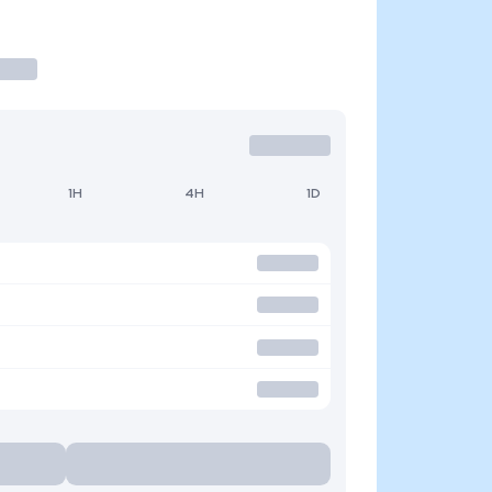
1H
4H
1D