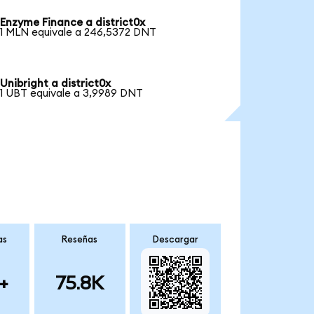
Enzyme Finance a district0x
1 MLN equivale a 246,5372 DNT
Unibright a district0x
1 UBT equivale a 3,9989 DNT
as
Reseñas
Descargar
+
75.8K