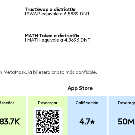
TrustSwap a district0x
1 SWAP equivale a 6,5839 DNT
MATH Token a district0x
1 MATH equivale a 4,3696 DNT
MetaMask, la billetera cripto más confiable.
App Store
Reseñas
Descargar
Calificación
Descarg
83.7K
4.7
50M