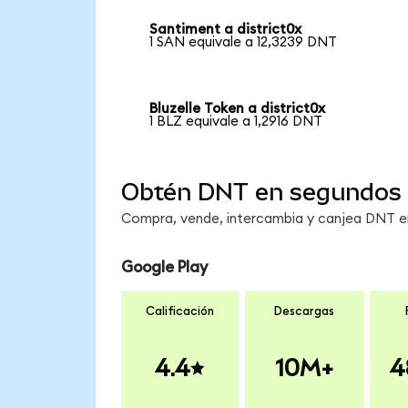
Santiment a district0x
1 SAN equivale a 12,3239 DNT
Bluzelle Token a district0x
1 BLZ equivale a 1,2916 DNT
Obtén DNT en segundos
Compra, vende, intercambia y canjea DNT en 
Google Play
Calificación
Descargas
4.4
10M+
4