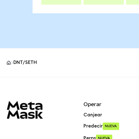
DNT/SETH
Pie de página del sitio MetaMask
Operar
Canjear
Predecir
NUEVA
Perps
NUEVA