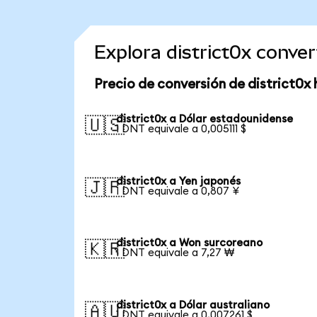
Explora district0x conve
Precio de conversión de district0x 
district0x a Dólar estadounidense
🇺🇸
1 DNT equivale a 0,005111 $
district0x a Yen japonés
🇯🇵
1 DNT equivale a 0,807 ¥
district0x a Won surcoreano
🇰🇷
1 DNT equivale a 7,27 ₩
district0x a Dólar australiano
🇦🇺
1 DNT equivale a 0,007261 $