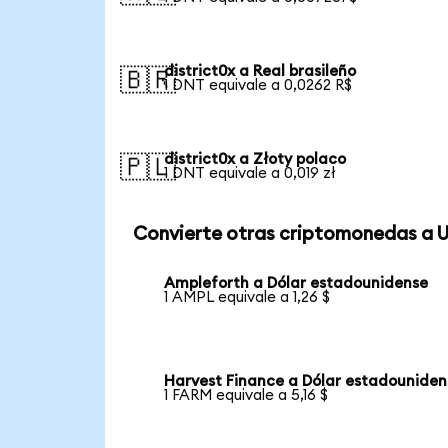
district0x a Real brasileño
🇧🇷
1 DNT equivale a 0,0262 R$
district0x a Złoty polaco
🇵🇱
1 DNT equivale a 0,019 zł
Convierte otras criptomonedas a 
Ampleforth a Dólar estadounidense
1 AMPL equivale a 1,26 $
Harvest Finance a Dólar estadouniden
1 FARM equivale a 5,16 $