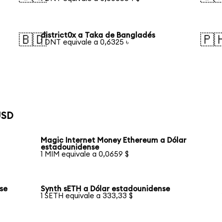
district0x a Taka de Bangladés
🇧🇩
🇵
1 DNT equivale a 0,6325 ৳
USD
Magic Internet Money Ethereum a Dólar
estadounidense
1 MIM equivale a 0,0659 $
se
Synth sETH a Dólar estadounidense
1 SETH equivale a 333,33 $