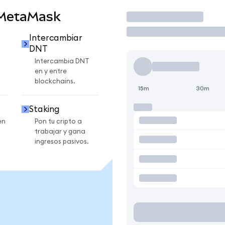
 MetaMask
Operar
Intercambiar
DNT
Intercambia DNT
en y entre
blockchains.
15m
30m
Staking
en
Pon tu cripto a
trabajar y gana
ingresos pasivos.