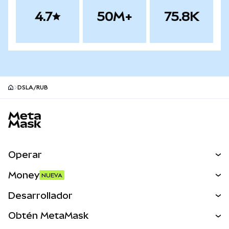
4.7
50M+
75.8K
DSLA/RUB
Pie de página del sitio MetaMask
Operar
Canjear
Money
NUEVA
Predecir
NUEVA
Comprar
Desarrollador
Perps
NUEVA
Tarjeta
Ver los documentos
Obtén MetaMask
Activos del mundo real
mUSD
NUEVA
Panel
Obtén Metamask