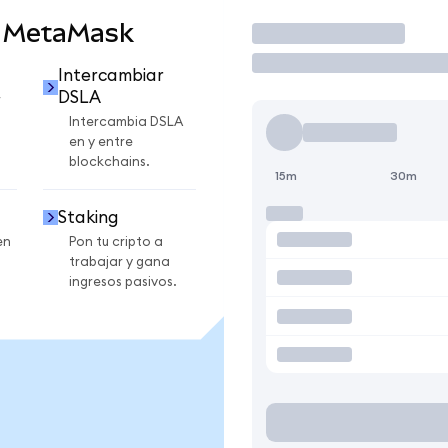
n MetaMask
Operar
Intercambiar
DSLA
r
Intercambia DSLA
en y entre
blockchains.
15m
30m
Staking
en
Pon tu cripto a
trabajar y gana
ingresos pasivos.