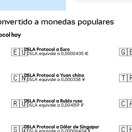
onvertido a monedas populares
ocol hoy
DSLA Protocol a Euro
🇪🇺
🇬
1 DSLA equivale a 0,0000435 €
DSLA Protocol a Yuan chino
🇨🇳
🇹
1 DSLA equivale a 0,000338 ¥
DSLA Protocol a Rublo ruso
🇷🇺
🇨
1 DSLA equivale a 0,004159 ₽
DSLA Protocol a Dólar de Singapur
🇸🇬
🇨
1 DSLA equivale a 0,00006434 $