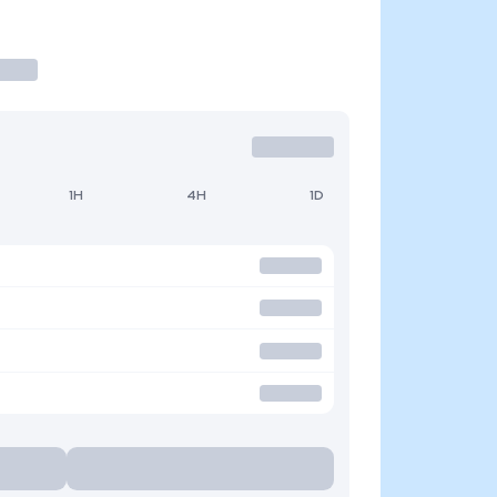
1H
4H
1D