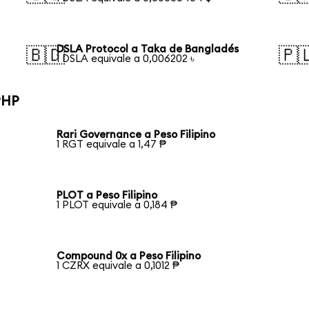
DSLA Protocol a Taka de Bangladés
🇧🇩
🇵
1 DSLA equivale a 0,006202 ৳
PHP
Rari Governance a Peso Filipino
1 RGT equivale a 1,47 ₱
PLOT a Peso Filipino
1 PLOT equivale a 0,184 ₱
Compound 0x a Peso Filipino
1 CZRX equivale a 0,1012 ₱