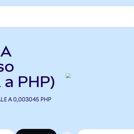
LA
so
A a PHP)
LE A 0,003045 PHP