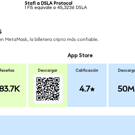
Stafi a DSLA Protocol
1 FIS equivale a 45,3236 DSLA
s
 MetaMask, la billetera cripto más confiable.
App Store
Reseñas
Descargar
Calificación
Descarg
83.7K
4.7
50M