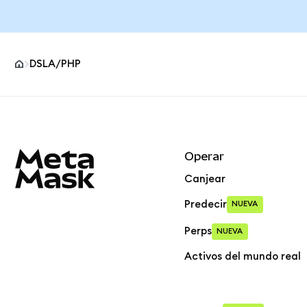
DSLA/PHP
Pie de página del sitio MetaMask
Operar
Canjear
Predecir
NUEVA
Perps
NUEVA
Activos del mundo real