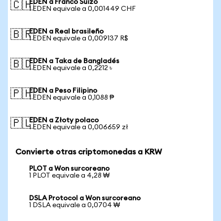
EDEN a Franco Suizo
🇨🇭
1 EDEN equivale a 0,001449 CHF
EDEN a Real brasileño
🇧🇷
1 EDEN equivale a 0,009137 R$
EDEN a Taka de Bangladés
🇧🇩
1 EDEN equivale a 0,2212 ৳
EDEN a Peso Filipino
🇵🇭
1 EDEN equivale a 0,1088 ₱
EDEN a Złoty polaco
🇵🇱
1 EDEN equivale a 0,006659 zł
Convierte otras criptomonedas a KRW
PLOT a Won surcoreano
1 PLOT equivale a 4,28 ₩
DSLA Protocol a Won surcoreano
1 DSLA equivale a 0,0704 ₩