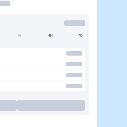
1H
4H
1D