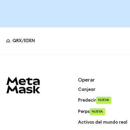
QRX/EDEN
Pie de página del sitio MetaMask
Operar
Canjear
Predecir
NUEVA
Perps
NUEVA
Activos del mundo real