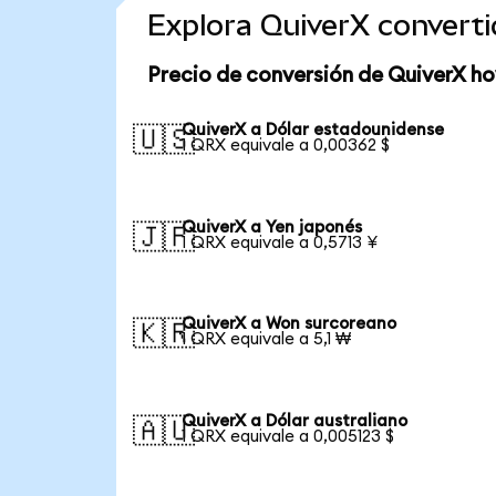
Explora QuiverX convert
Precio de conversión de QuiverX ho
QuiverX a Dólar estadounidense
🇺🇸
1 QRX equivale a 0,00362 $
QuiverX a Yen japonés
🇯🇵
1 QRX equivale a 0,5713 ¥
QuiverX a Won surcoreano
🇰🇷
1 QRX equivale a 5,1 ₩
QuiverX a Dólar australiano
🇦🇺
1 QRX equivale a 0,005123 $