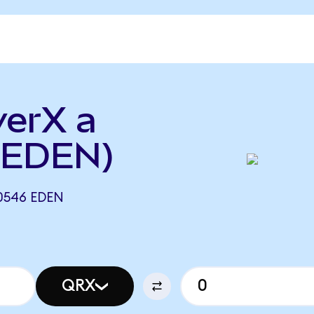
verX a
 EDEN)
0546 EDEN
QRX