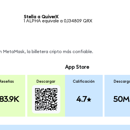
Stella a QuiverX
1 ALPHA equivale a 0,134809 QRX
MetaMask, la billetera cripto más confiable.
App Store
Reseñas
Descargar
Calificación
Descarg
83.9K
4.7
50M