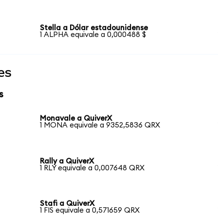
Stella a Dólar estadounidense
1 ALPHA equivale a 0,000488 $
es
s
Monavale a QuiverX
1 MONA equivale a 9352,5836 QRX
Rally a QuiverX
1 RLY equivale a 0,007648 QRX
Stafi a QuiverX
1 FIS equivale a 0,571659 QRX