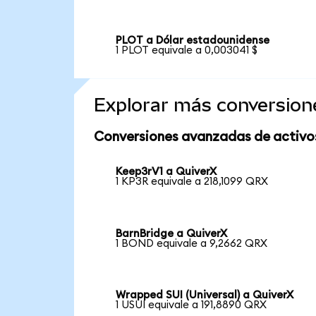
PLOT a Dólar estadounidense
1 PLOT equivale a 0,003041 $
Explorar más conversion
Conversiones avanzadas de activo
Keep3rV1 a QuiverX
1 KP3R equivale a 218,1099 QRX
BarnBridge a QuiverX
1 BOND equivale a 9,2662 QRX
Wrapped SUI (Universal) a QuiverX
1 USUI equivale a 191,8890 QRX