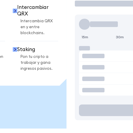
Intercambiar
QRX
Intercambia QRX
en y entre
blockchains.
15m
30m
Staking
en
Pon tu cripto a
trabajar y gana
ingresos pasivos.