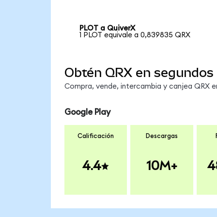
PLOT a QuiverX
1 PLOT equivale a 0,839835 QRX
Obtén QRX en segundos
Compra, vende, intercambia y canjea QRX en 
Google Play
Calificación
Descargas
4.4
10M+
4