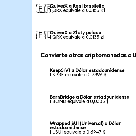
QuiverX a Real brasileño
🇧🇷
1 QRX equivale a 0,0185 R$
QuiverX a Złoty polaco
🇵🇱
1 QRX equivale a 0,0135 zł
Convierte otras criptomonedas a 
Keep3rV1 a Dólar estadounidense
1 KP3R equivale a 0,7896 $
BarnBridge a Dólar estadounidense
1 BOND equivale a 0,0335 $
Wrapped SUI (Universal) a Dólar
estadounidense
1 USUI equivale a 0,6947 $