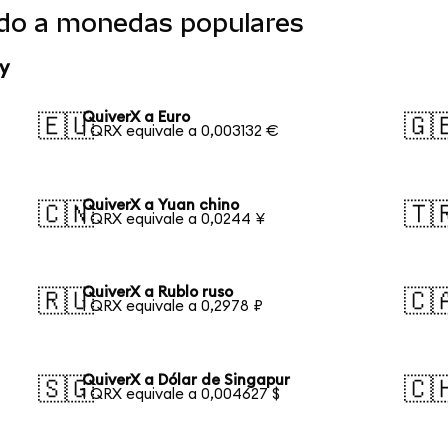
ido a monedas populares
y
QuiverX a Euro
🇪🇺
🇬
1 QRX equivale a 0,003132 €
QuiverX a Yuan chino
🇨🇳
🇹
1 QRX equivale a 0,0244 ¥
QuiverX a Rublo ruso
🇷🇺
🇨
1 QRX equivale a 0,2978 ₽
QuiverX a Dólar de Singapur
🇸🇬
🇨
1 QRX equivale a 0,004627 $