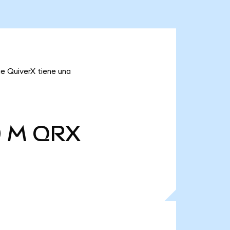
ue QuiverX tiene una
0 M
QRX