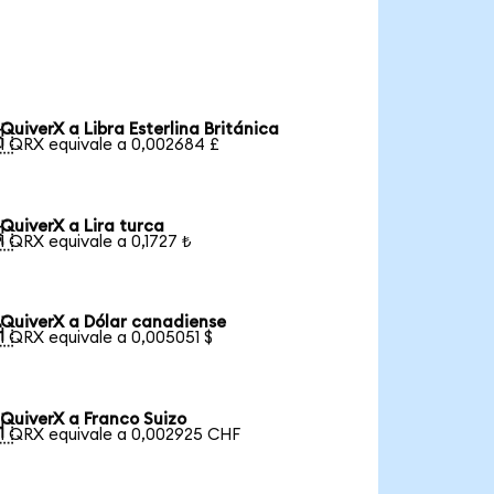
QuiverX a Libra Esterlina Británica

1 QRX equivale a 0,002684 £
QuiverX a Lira turca

1 QRX equivale a 0,1727 ₺
QuiverX a Dólar canadiense

1 QRX equivale a 0,005051 $
QuiverX a Franco Suizo

1 QRX equivale a 0,002925 CHF