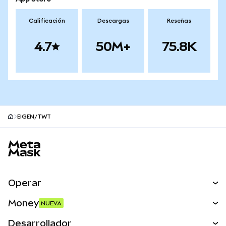
Calificación
Descargas
Reseñas
4.7
50M+
75.8K
EIGEN/TWT
Pie de página del sitio MetaMask
Operar
Canjear
Money
NUEVA
Predecir
NUEVA
Comprar
Desarrollador