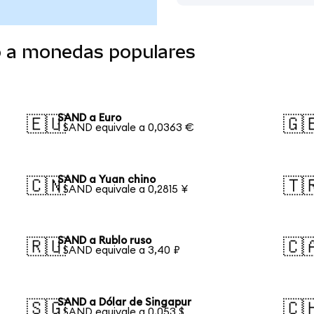
o a monedas populares
SAND a Euro
🇪🇺
🇬
1 SAND equivale a 0,0363 €
SAND a Yuan chino
🇨🇳
🇹
1 SAND equivale a 0,2815 ¥
SAND a Rublo ruso
🇷🇺
🇨
1 SAND equivale a 3,40 ₽
SAND a Dólar de Singapur
🇸🇬
🇨
1 SAND equivale a 0,053 $