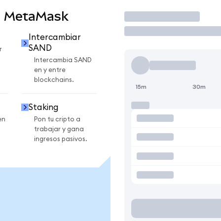
n MetaMask
Operar
Intercambiar
SAND
r
Intercambia SAND
en y entre
blockchains.
15m
30m
Staking
en
Pon tu cripto a
trabajar y gana
ingresos pasivos.