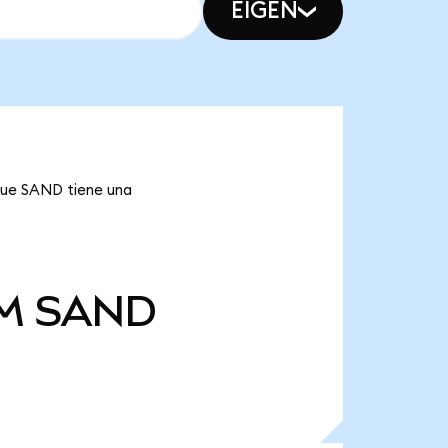
EIGEN
 que SAND tiene una
M
SAND