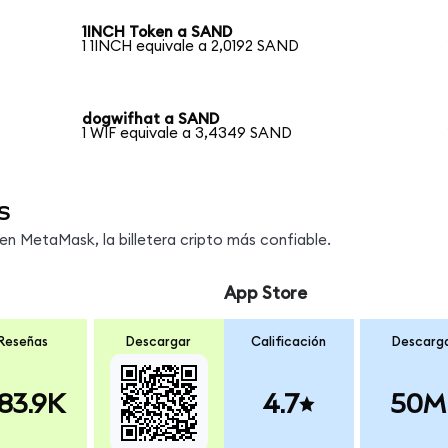
1INCH Token a SAND
1 1INCH equivale a 2,0192 SAND
dogwifhat a SAND
1 WIF equivale a 3,4349 SAND
s
n MetaMask, la billetera cripto más confiable.
App Store
Reseñas
Descargar
Calificación
Descarg
83.9K
4.7
50M