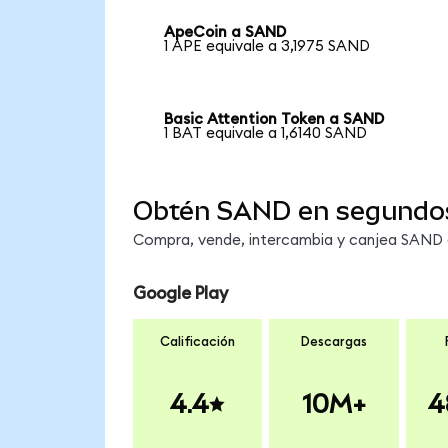
ApeCoin a SAND
1 APE equivale a 3,1975 SAND
Basic Attention Token a SAND
1 BAT equivale a 1,6140 SAND
Obtén SAND en segundo
Compra, vende, intercambia y canjea SAND e
Google Play
Calificación
Descargas
4.4
10M+
4