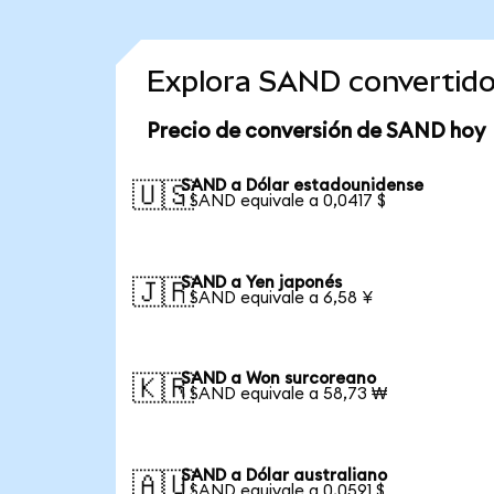
Explora SAND convertid
Precio de conversión de SAND hoy
SAND a Dólar estadounidense
🇺🇸
1 SAND equivale a 0,0417 $
SAND a Yen japonés
🇯🇵
1 SAND equivale a 6,58 ¥
SAND a Won surcoreano
🇰🇷
1 SAND equivale a 58,73 ₩
SAND a Dólar australiano
🇦🇺
1 SAND equivale a 0,0591 $