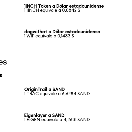
1INCH Token a Dólar estadounidense
1 1INCH equivale a 0,0842 $
dogwifhat a Dólar estadounidense
1 WIF equivale a 0,1433 $
es
s
OriginTrail a SAND
1 TRAC equivale a 6,6284 SAND
Eigenlayer a SAND
1 EIGEN equivale a 4,2631 SAND