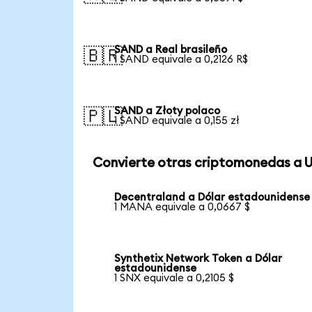
SAND a Real brasileño
🇧🇷
1 SAND equivale a 0,2126 R$
SAND a Złoty polaco
🇵🇱
1 SAND equivale a 0,155 zł
Convierte otras criptomonedas a 
Decentraland a Dólar estadounidense
1 MANA equivale a 0,0667 $
Synthetix Network Token a Dólar
estadounidense
1 SNX equivale a 0,2105 $