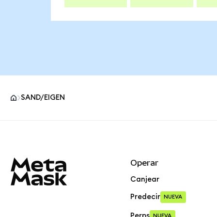
SAND/EIGEN
Pie de página del sitio MetaMask
Operar
Canjear
Predecir
NUEVA
Perps
NUEVA