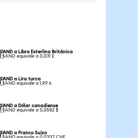
SAND a Libra Esterlina Británica

1 SAND equivale a 0,031 £
SAND a Lira turca

1 SAND equivale a 1,99 ₺
SAND a Dólar canadiense

1 SAND equivale a 0,0582 $
SAND a Franco Suizo

1 SAND equivale a 0,0337 CHF