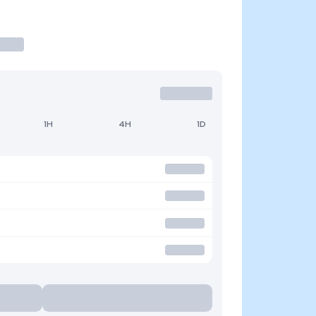
1H
4H
1D