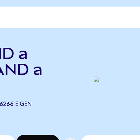
ND a
SAND a
36266 EIGEN