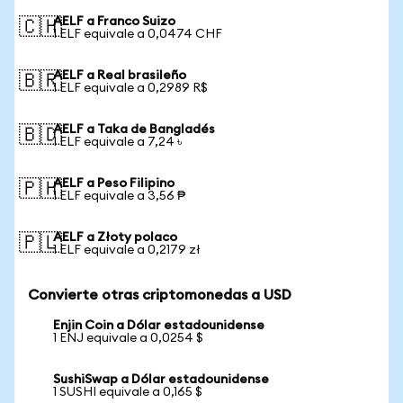
AELF a Franco Suizo
🇨🇭
1 ELF equivale a 0,0474 CHF
AELF a Real brasileño
🇧🇷
1 ELF equivale a 0,2989 R$
AELF a Taka de Bangladés
🇧🇩
1 ELF equivale a 7,24 ৳
AELF a Peso Filipino
🇵🇭
1 ELF equivale a 3,56 ₱
AELF a Złoty polaco
🇵🇱
1 ELF equivale a 0,2179 zł
Convierte otras criptomonedas a USD
Enjin Coin a Dólar estadounidense
1 ENJ equivale a 0,0254 $
SushiSwap a Dólar estadounidense
1 SUSHI equivale a 0,165 $