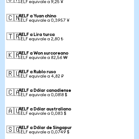
1 ELF equivale a 9,25 ¥
AELF a Yuan chino
🇨🇳
1 ELF equivale a 0,3957 ¥
AELF a Lira turca
🇹🇷
1 ELF equivale a 2,80 ₺
AELF a Won surcoreano
🇰🇷
1 ELF equivale a 82,56 ₩
AELF a Rublo ruso
🇷🇺
1 ELF equivale a 4,82 ₽
AELF a Dólar canadiense
🇨🇦
1 ELF equivale a 0,0818 $
AELF a Dólar australiano
🇦🇺
1 ELF equivale a 0,083 $
AELF a Dólar de Singapur
🇸🇬
1 ELF equivale a 0,0749 $