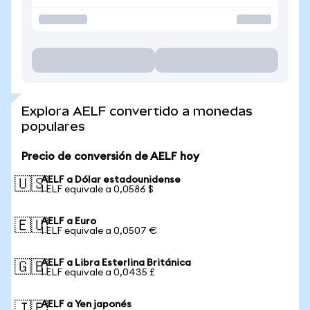
Explora AELF convertido a monedas
populares
Precio de conversión de AELF hoy
AELF a Dólar estadounidense
🇺🇸
1 ELF equivale a 0,0586 $
AELF a Euro
🇪🇺
1 ELF equivale a 0,0507 €
AELF a Libra Esterlina Británica
🇬🇧
1 ELF equivale a 0,0435 £
AELF a Yen japonés
🇯🇵