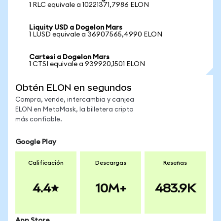
1 RLC equivale a 10221371,7986 ELON
Liquity USD a Dogelon Mars
1 LUSD equivale a 36907565,4990 ELON
Cartesi a Dogelon Mars
1 CTSI equivale a 939920,1501 ELON
Obtén ELON en segundos
Compra, vende, intercambia y canjea
ELON en MetaMask, la billetera cripto
más confiable.
Google Play
Calificación
Descargas
Reseñas
4.4
10M+
483.9K
App Store