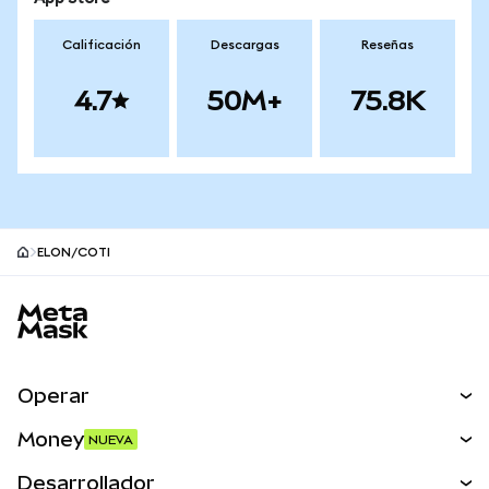
Calificación
Descargas
Reseñas
4.7
50M+
75.8K
ELON/COTI
Pie de página del sitio MetaMask
Operar
Canjear
Money
NUEVA
Predecir
NUEVA
Comprar
Desarrollador