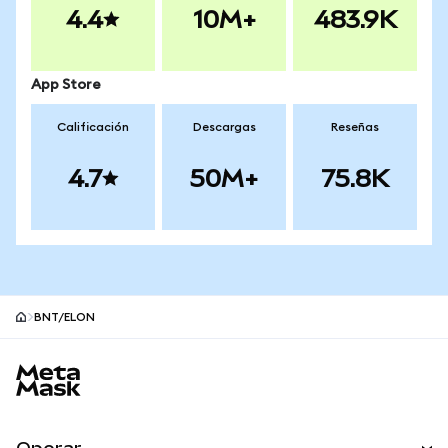
4.4
10M+
483.9K
App Store
Calificación
Descargas
Reseñas
4.7
50M+
75.8K
BNT/ELON
Pie de página del sitio MetaMask