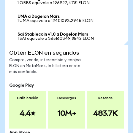
1 ORBS equivale a 196927,4781 ELON
UMA a Dogelon Mars
1 UMA equivale a 12401093,2945 ELON
Sai Stablecoin v1.0 a Dogelon Mars
1 SAI equivale a 365160349,8542 ELON
Obtén ELON en segundos
Compra, vende, intercambia y canjea
ELON en MetaMask, la billetera cripto
más confiable.
Google Play
Calificación
Descargas
Reseñas
4.4
10M+
483.7K
App Store