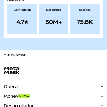
Calificación
Descargas
Reseñas
4.7
50M+
75.8K
ELON/WONE
Pie de página del sitio MetaMask
Operar
Canjear
Money
NUEVA
Predecir
NUEVA
Comprar
Desarrollador