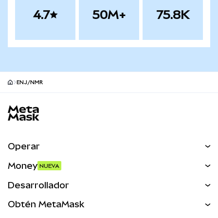
4.7
50M+
75.8K
ENJ/NMR
Pie de página del sitio MetaMask
Operar
Canjear
Money
NUEVA
Predecir
NUEVA
Comprar
Desarrollador
Perps
NUEVA
Tarjeta
Ver los documentos
Obtén MetaMask
Activos del mundo real
mUSD
NUEVA
Panel
Obtén Metamask