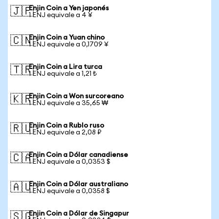
Enjin Coin a Yen japonés
🇯🇵
1 ENJ equivale a 4 ¥
Enjin Coin a Yuan chino
🇨🇳
1 ENJ equivale a 0,1709 ¥
Enjin Coin a Lira turca
🇹🇷
1 ENJ equivale a 1,21 ₺
Enjin Coin a Won surcoreano
🇰🇷
1 ENJ equivale a 35,65 ₩
Enjin Coin a Rublo ruso
🇷🇺
1 ENJ equivale a 2,08 ₽
Enjin Coin a Dólar canadiense
🇨🇦
1 ENJ equivale a 0,0353 $
Enjin Coin a Dólar australiano
🇦🇺
1 ENJ equivale a 0,0358 $
Enjin Coin a Dólar de Singapur
🇸🇬