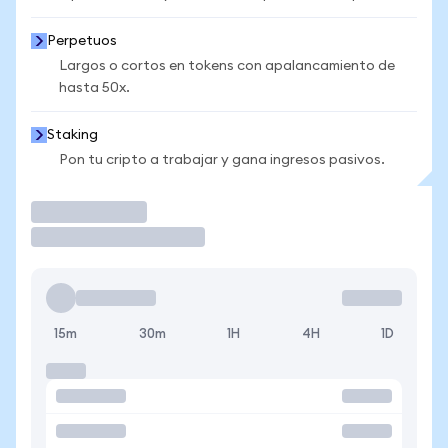
Perpetuos
Largos o cortos en tokens con apalancamiento de
hasta 50x.
Staking
Pon tu cripto a trabajar y gana ingresos pasivos.
Operar
15m
30m
1H
4H
1D