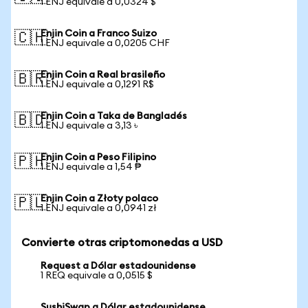
1 ENJ equivale a 0,0324 $
Enjin Coin a Franco Suizo
🇨🇭
1 ENJ equivale a 0,0205 CHF
Enjin Coin a Real brasileño
🇧🇷
1 ENJ equivale a 0,1291 R$
Enjin Coin a Taka de Bangladés
🇧🇩
1 ENJ equivale a 3,13 ৳
Enjin Coin a Peso Filipino
🇵🇭
1 ENJ equivale a 1,54 ₱
Enjin Coin a Złoty polaco
🇵🇱
1 ENJ equivale a 0,0941 zł
Convierte otras criptomonedas a USD
Request a Dólar estadounidense
1 REQ equivale a 0,0515 $
SushiSwap a Dólar estadounidense