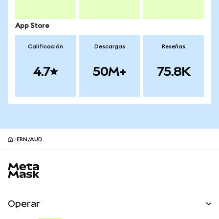
App Store
Calificación
Descargas
Reseñas
4.7
50M+
75.8K
ERN/AUD
Pie de página del sitio MetaMask
Operar
Canjear