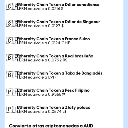
Ethernity Chain Token a Dólar canadiense
🇨🇦
1 ERN equivale a 0,0216 $
Ethernity Chain Token a Dólar de Singapur
🇸🇬
1 ERN equivale a 0,0197 $
Ethernity Chain Token a Franco Suizo
🇨🇭
1 ERN equivale a 0,0124 CHF
Ethernity Chain Token a Real brasileño
🇧🇷
1 ERN equivale a 0,0792 R$
Ethernity Chain Token a Taka de Bangladés
🇧🇩
1 ERN equivale a 1,91 ৳
Ethernity Chain Token a Peso Filipino
🇵🇭
1 ERN equivale a 0,9355 ₱
Ethernity Chain Token a Złoty polaco
🇵🇱
1 ERN equivale a 0,0574 zł
Convierte otras criptomonedas a AUD