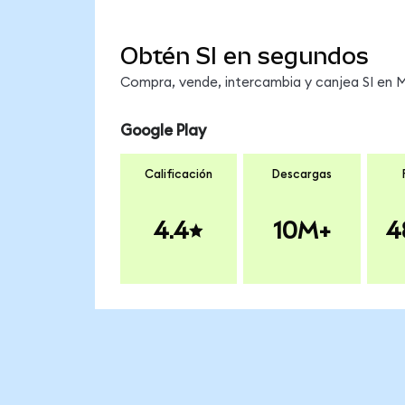
Obtén SI en segundos
Compra, vende, intercambia y canjea SI en Me
Google Play
Calificación
Descargas
4.4
10M+
4