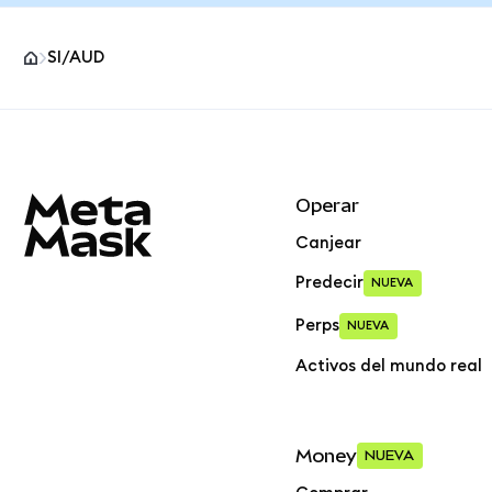
SI/AUD
Pie de página del sitio MetaMask
Operar
Canjear
Predecir
NUEVA
Perps
NUEVA
Activos del mundo real
Money
NUEVA