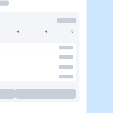
1H
4H
1D