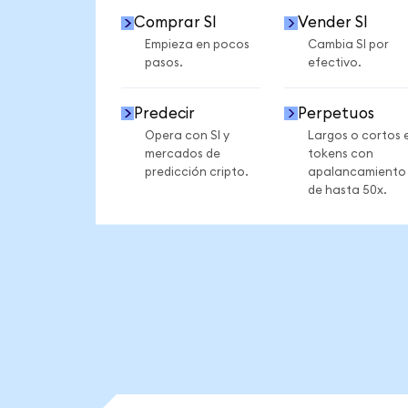
Comprar SI
Vender SI
Empieza en pocos
Cambia SI por
pasos.
efectivo.
Predecir
Perpetuos
Opera con SI y
Largos o cortos 
mercados de
tokens con
predicción cripto.
apalancamiento
de hasta 50x.