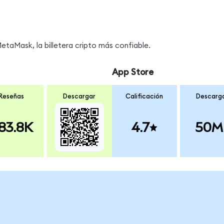
taMask, la billetera cripto más confiable.
App Store
Reseñas
Descargar
Calificación
Descarg
83.8K
4.7
50M