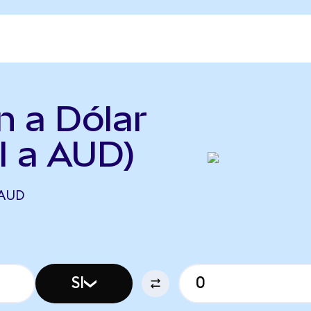
n a Dólar
I a AUD)
 AUD
SI