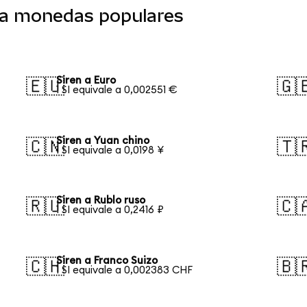
o a monedas populares
Siren a Euro
🇪🇺
🇬
1 SI equivale a 0,002551 €
Siren a Yuan chino
🇨🇳
🇹
1 SI equivale a 0,0198 ¥
Siren a Rublo ruso
🇷🇺
🇨
1 SI equivale a 0,2416 ₽
Siren a Franco Suizo
🇨🇭
🇧
1 SI equivale a 0,002383 CHF