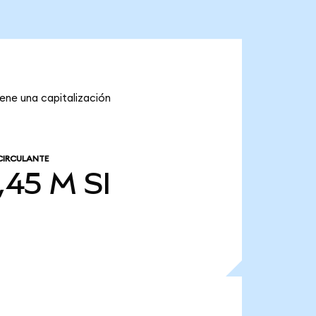
tiene una capitalización
CIRCULANTE
,45 M
SI