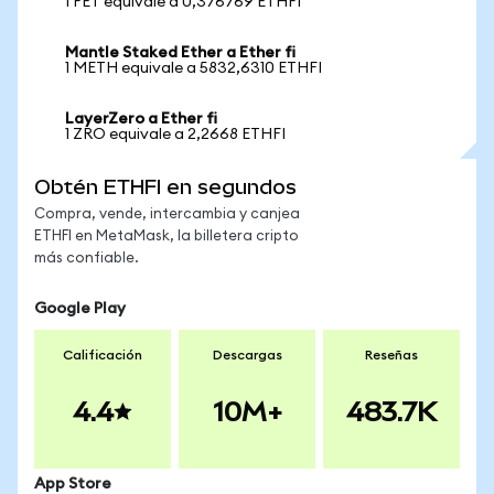
1 FET equivale a 0,376769 ETHFI
Mantle Staked Ether a Ether fi
1 METH equivale a 5832,6310 ETHFI
LayerZero a Ether fi
1 ZRO equivale a 2,2668 ETHFI
Obtén ETHFI en segundos
Compra, vende, intercambia y canjea
ETHFI en MetaMask, la billetera cripto
más confiable.
Google Play
Calificación
Descargas
Reseñas
4.4
10M+
483.7K
App Store