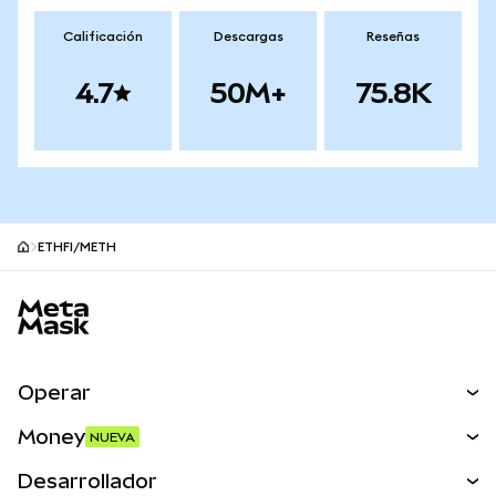
Calificación
Descargas
Reseñas
4.7
50M+
75.8K
ETHFI/METH
Pie de página del sitio MetaMask
Operar
Canjear
Money
NUEVA
Predecir
NUEVA
Comprar
Desarrollador
Perps
NUEVA