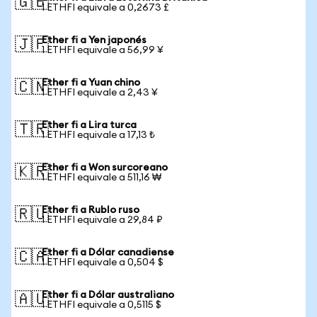
🇬🇧
1 ETHFI equivale a 0,2673 £
Ether fi a Yen japonés
🇯🇵
1 ETHFI equivale a 56,99 ¥
Ether fi a Yuan chino
🇨🇳
1 ETHFI equivale a 2,43 ¥
Ether fi a Lira turca
🇹🇷
1 ETHFI equivale a 17,13 ₺
Ether fi a Won surcoreano
🇰🇷
1 ETHFI equivale a 511,16 ₩
Ether fi a Rublo ruso
🇷🇺
1 ETHFI equivale a 29,84 ₽
Ether fi a Dólar canadiense
🇨🇦
1 ETHFI equivale a 0,504 $
Ether fi a Dólar australiano
🇦🇺
1 ETHFI equivale a 0,5115 $