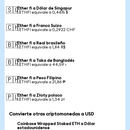
Ether fi a Dólar de Singapur
🇸🇬
1 ETHFI equivale a 0,4615 $
Ether fi a Franco Suizo
🇨🇭
1 ETHFI equivale a 0,2922 CHF
Ether fi a Real brasileño
🇧🇷
1 ETHFI equivale a 1,84 R$
Ether fi a Taka de Bangladés
🇧🇩
1 ETHFI equivale a 44,59 ৳
Ether fi a Peso Filipino
🇵🇭
1 ETHFI equivale a 21,86 ₱
Ether fi a Złoty polaco
🇵🇱
1 ETHFI equivale a 1,34 zł
Convierte otras criptomonedas a USD
Coinbase Wrapped Staked ETH a Dólar
estadounidense