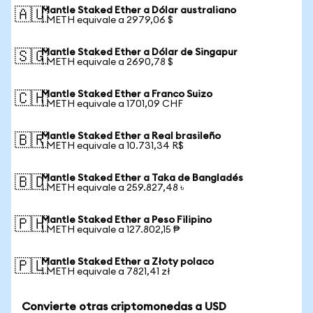
Mantle Staked Ether a Dólar australiano
🇦🇺
1 METH equivale a 2979,06 $
Mantle Staked Ether a Dólar de Singapur
🇸🇬
1 METH equivale a 2690,78 $
Mantle Staked Ether a Franco Suizo
🇨🇭
1 METH equivale a 1701,09 CHF
Mantle Staked Ether a Real brasileño
🇧🇷
1 METH equivale a 10.731,34 R$
Mantle Staked Ether a Taka de Bangladés
🇧🇩
1 METH equivale a 259.827,48 ৳
Mantle Staked Ether a Peso Filipino
🇵🇭
1 METH equivale a 127.802,15 ₱
Mantle Staked Ether a Złoty polaco
🇵🇱
1 METH equivale a 7821,41 zł
Convierte otras criptomonedas a USD