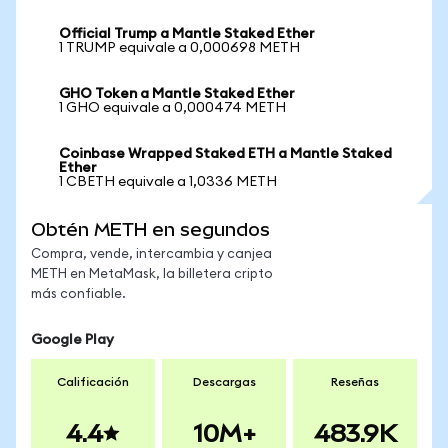
Official Trump a Mantle Staked Ether
1 TRUMP equivale a 0,000698 METH
GHO Token a Mantle Staked Ether
1 GHO equivale a 0,000474 METH
Coinbase Wrapped Staked ETH a Mantle Staked
Ether
1 CBETH equivale a 1,0336 METH
Obtén METH en segundos
Compra, vende, intercambia y canjea
METH en MetaMask, la billetera cripto
más confiable.
Google Play
Calificación
Descargas
Reseñas
4.4
10M+
483.9K