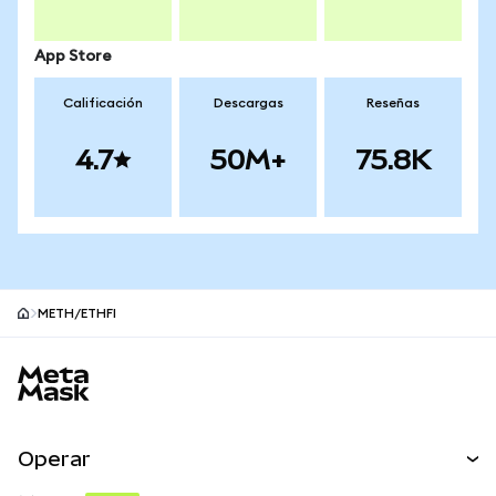
App Store
Calificación
Descargas
Reseñas
4.7
50M+
75.8K
METH/ETHFI
Pie de página del sitio MetaMask
Operar
Canjear