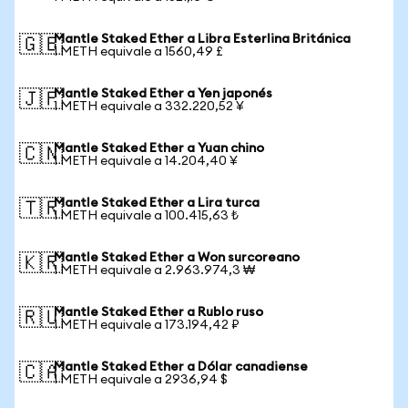
Mantle Staked Ether a Libra Esterlina Británica
🇬🇧
1 METH equivale a 1560,49 £
Mantle Staked Ether a Yen japonés
🇯🇵
1 METH equivale a 332.220,52 ¥
Mantle Staked Ether a Yuan chino
🇨🇳
1 METH equivale a 14.204,40 ¥
Mantle Staked Ether a Lira turca
🇹🇷
1 METH equivale a 100.415,63 ₺
Mantle Staked Ether a Won surcoreano
🇰🇷
1 METH equivale a 2.963.974,3 ₩
Mantle Staked Ether a Rublo ruso
🇷🇺
1 METH equivale a 173.194,42 ₽
Mantle Staked Ether a Dólar canadiense
🇨🇦
1 METH equivale a 2936,94 $