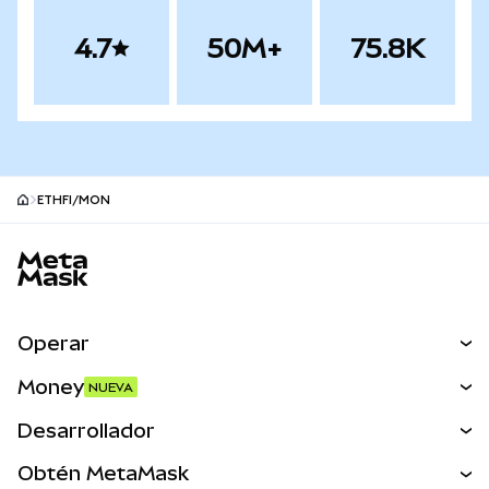
4.7
50M+
75.8K
ETHFI/MON
Pie de página del sitio MetaMask
Operar
Canjear
Money
NUEVA
Predecir
NUEVA
Comprar
Desarrollador
Perps
NUEVA
Tarjeta
Ver los documentos
Obtén MetaMask
Activos del mundo real
mUSD
NUEVA