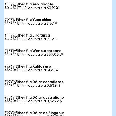
Ether fi a Yen japonés
🇯🇵
1 ETHFI equivale a 60,19 ¥
Ether fi a Yuan chino
🇨🇳
1 ETHFI equivale a 2,57 ¥
Ether fi a Lira turca
🇹🇷
1 ETHFI equivale a 18,19 ₺
Ether fi a Won surcoreano
🇰🇷
1 ETHFI equivale a 537,03 ₩
Ether fi a Rublo ruso
🇷🇺
1 ETHFI equivale a 31,38 ₽
Ether fi a Dólar canadiense
🇨🇦
1 ETHFI equivale a 0,5321 $
Ether fi a Dólar australiano
🇦🇺
1 ETHFI equivale a 0,5397 $
Ether fi a Dólar de Singapur
🇸🇬