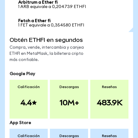
Arbitrum a Ether fi
1 ARB equivale a 0,204739 ETHFI
Fetch a Ether fi
1 FET equivale a 0,354580 ETHFI
Obtén ETHFI en segundos
Compra, vende, intercambia y canjea
ETHFI en MetaMask, la billetera cripto
más confiable.
Google Play
Calificación
Descargas
Reseñas
4.4
10M+
483.9K
App Store
Calificación
Descargas
Reseñas