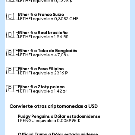
1 ETHFI equivale a 0,4875 $
Ether fi a Franco Suizo
🇨🇭
1 ETHFI equivale a 0,3082 CHF
Ether fi a Real brasileño
🇧🇷
1 ETHFI equivale a 1,94 R$
Ether fi a Taka de Bangladés
🇧🇩
1 ETHFI equivale a 47,08 ৳
Ether fi a Peso Filipino
🇵🇭
1 ETHFI equivale a 23,16 ₱
Ether fi a Złoty polaco
🇵🇱
1 ETHFI equivale a 1,42 zł
Convierte otras criptomonedas a USD
Pudgy Penguins a Dólar estadounidense
1 PENGU equivale a 0,005995 $
Official Trump a Dólar estadounidense