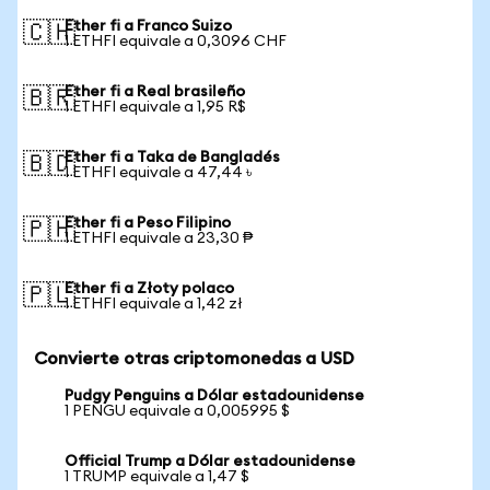
Ether fi a Franco Suizo
🇨🇭
1 ETHFI equivale a 0,3096 CHF
Ether fi a Real brasileño
🇧🇷
1 ETHFI equivale a 1,95 R$
Ether fi a Taka de Bangladés
🇧🇩
1 ETHFI equivale a 47,44 ৳
Ether fi a Peso Filipino
🇵🇭
1 ETHFI equivale a 23,30 ₱
Ether fi a Złoty polaco
🇵🇱
1 ETHFI equivale a 1,42 zł
Convierte otras criptomonedas a USD
Pudgy Penguins a Dólar estadounidense
1 PENGU equivale a 0,005995 $
Official Trump a Dólar estadounidense
1 TRUMP equivale a 1,47 $