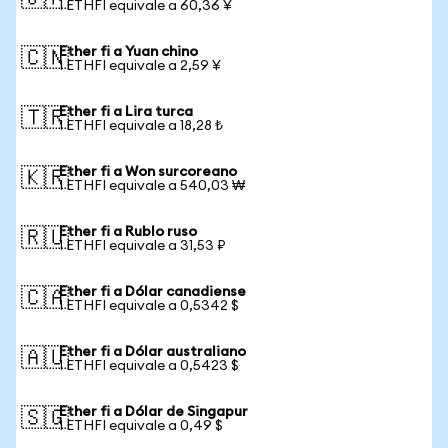
1 ETHFI equivale a 60,36 ¥
Ether fi a Yuan chino
🇨🇳
1 ETHFI equivale a 2,59 ¥
Ether fi a Lira turca
🇹🇷
1 ETHFI equivale a 18,28 ₺
Ether fi a Won surcoreano
🇰🇷
1 ETHFI equivale a 540,03 ₩
Ether fi a Rublo ruso
🇷🇺
1 ETHFI equivale a 31,53 ₽
Ether fi a Dólar canadiense
🇨🇦
1 ETHFI equivale a 0,5342 $
Ether fi a Dólar australiano
🇦🇺
1 ETHFI equivale a 0,5423 $
Ether fi a Dólar de Singapur
🇸🇬
1 ETHFI equivale a 0,49 $