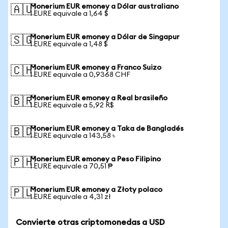
Monerium EUR emoney a Dólar australiano
🇦🇺
1 EURE equivale a 1,64 $
Monerium EUR emoney a Dólar de Singapur
🇸🇬
1 EURE equivale a 1,48 $
Monerium EUR emoney a Franco Suizo
🇨🇭
1 EURE equivale a 0,9368 CHF
Monerium EUR emoney a Real brasileño
🇧🇷
1 EURE equivale a 5,92 R$
Monerium EUR emoney a Taka de Bangladés
🇧🇩
1 EURE equivale a 143,58 ৳
Monerium EUR emoney a Peso Filipino
🇵🇭
1 EURE equivale a 70,51 ₱
Monerium EUR emoney a Złoty polaco
🇵🇱
1 EURE equivale a 4,31 zł
Convierte otras criptomonedas a USD