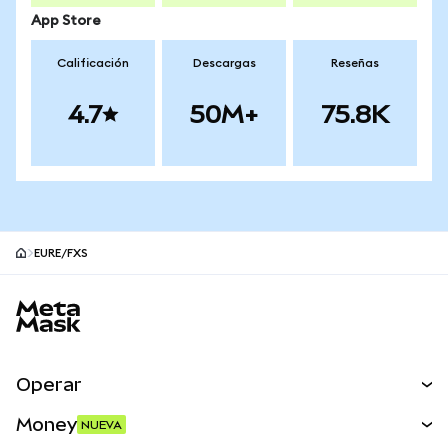
App Store
Calificación
Descargas
Reseñas
4.7
50M+
75.8K
EURE/FXS
Pie de página del sitio MetaMask
Operar
Canjear
Money
NUEVA
Predecir
NUEVA
Comprar