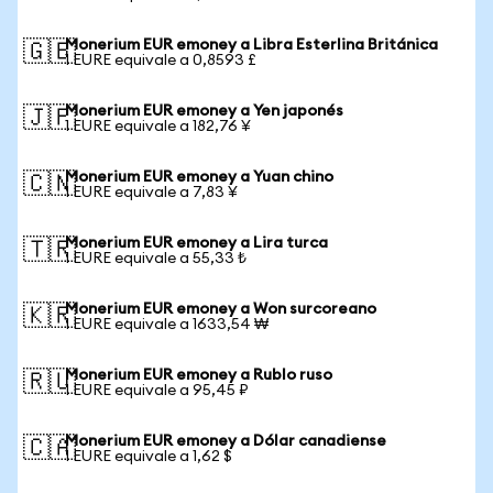
Monerium EUR emoney a Libra Esterlina Británica
🇬🇧
1 EURE equivale a 0,8593 £
Monerium EUR emoney a Yen japonés
🇯🇵
1 EURE equivale a 182,76 ¥
Monerium EUR emoney a Yuan chino
🇨🇳
1 EURE equivale a 7,83 ¥
Monerium EUR emoney a Lira turca
🇹🇷
1 EURE equivale a 55,33 ₺
Monerium EUR emoney a Won surcoreano
🇰🇷
1 EURE equivale a 1633,54 ₩
Monerium EUR emoney a Rublo ruso
🇷🇺
1 EURE equivale a 95,45 ₽
Monerium EUR emoney a Dólar canadiense
🇨🇦
1 EURE equivale a 1,62 $