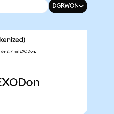
DGRWON
kenized)
 de 2,17 mil EXODon,
EXODon