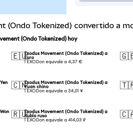
t (Ondo Tokenized) convertido a m
ovement (Ondo Tokenized) hoy
Exodus Movement (Ondo Tokenized) a
🇪🇺
🇬
Euro
1 EXODon equivale a 4,37 €
 Yen
Exodus Movement (Ondo Tokenized) a
🇨🇳
🇹
Yuan chino
1 EXODon equivale a 34,01 ¥
 Won
Exodus Movement (Ondo Tokenized) a
🇷🇺
🇨
Rublo ruso
1 EXODon equivale a 414,03 ₽