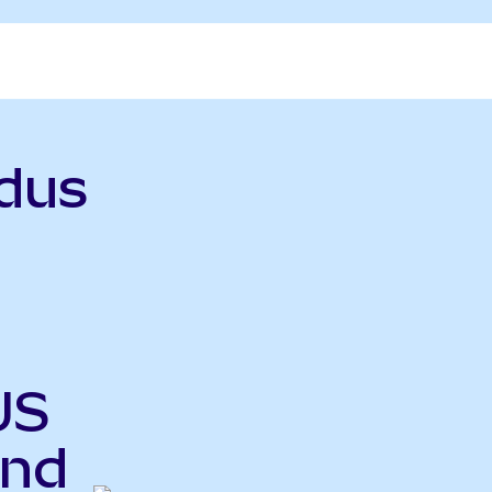
odus
US
end