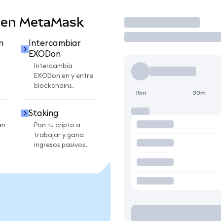
 en MetaMask
Operar
n
Intercambiar
EXODon
Intercambia
EXODon en y entre
blockchains.
15m
30m
Staking
en
Pon tu cripto a
trabajar y gana
ingresos pasivos.