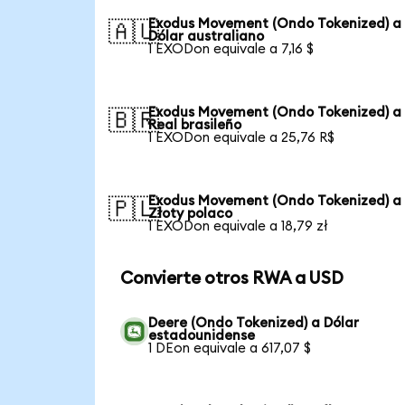
Exodus Movement (Ondo Tokenized) a
🇦🇺
Dólar australiano
1 EXODon equivale a 7,16 $
Exodus Movement (Ondo Tokenized) a
🇧🇷
Real brasileño
1 EXODon equivale a 25,76 R$
Exodus Movement (Ondo Tokenized) a
🇵🇱
Złoty polaco
1 EXODon equivale a 18,79 zł
Convierte otros RWA a USD
Deere (Ondo Tokenized) a Dólar
estadounidense
1 DEon equivale a 617,07 $