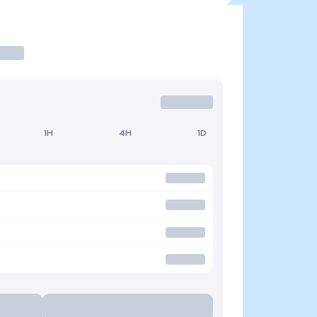
1H
4H
1D