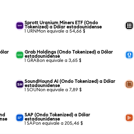
Sprott Uranium Miners ETF (Ondo
Tokenized) a Dólar estadounidense
1 URNMon equivale a 54,66 $
ólar
Grab Holdings (Ondo Tokenized) a Dólar
estadounidense
1 GRABon equivale a 3,65 $
SoundHound AI (Ondo Tokenized) a Dólar
estadounidense
1 SOUNon equivale a 7,89 $
und
SAP (Ondo Tokenized) a Dólar
ense
estadounidense
1 SAPon equivale a 205,46 $