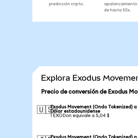
predicción cripto.
apalancamiento
de hasta 50x.
Explora Exodus Movemen
Precio de conversión de Exodus M
Exodus Movement (Ondo Tokenized) a
🇺🇸
Dólar estadounidense
1 EXODon equivale a 5,04 $
Exodus Movement (Ondo Tokenized) a