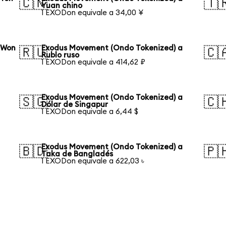
🇨🇳
🇹
Yuan chino
1 EXODon equivale a 34,00 ¥
 Won
Exodus Movement (Ondo Tokenized) a
🇷🇺
🇨
Rublo ruso
1 EXODon equivale a 414,62 ₽
Exodus Movement (Ondo Tokenized) a
🇸🇬
🇨
Dólar de Singapur
1 EXODon equivale a 6,44 $
Exodus Movement (Ondo Tokenized) a
🇧🇩
🇵
Taka de Bangladés
1 EXODon equivale a 622,03 ৳