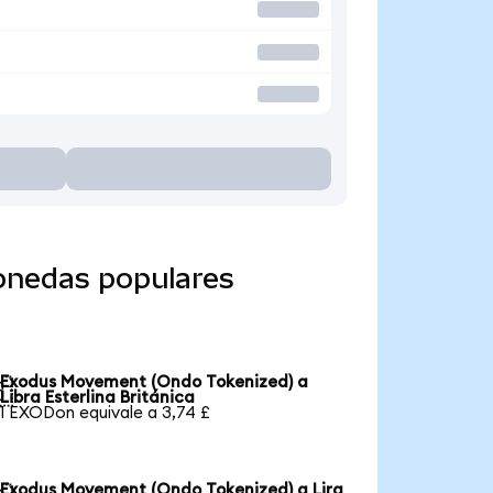
onedas populares
Exodus Movement (Ondo Tokenized) a

Libra Esterlina Británica
1 EXODon equivale a 3,74 £
Exodus Movement (Ondo Tokenized) a Lira