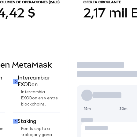
OLUMEN DE OPERACIONES
(24 H)
OFERTA CIRCULANTE
4,42 $
2,17 mil
 en MetaMask
Operar
n
Intercambiar
EXODon
Intercambia
EXODon en y entre
blockchains.
15m
30m
Staking
en
Pon tu cripto a
trabajar y gana