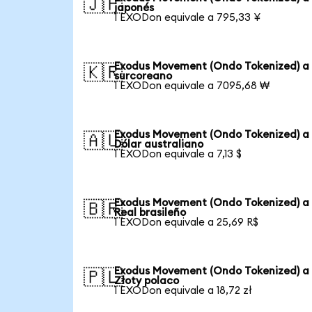
🇯🇵
japonés
1 EXODon equivale a 795,33 ¥
Exodus Movement (Ondo Tokenized) a
🇰🇷
surcoreano
1 EXODon equivale a 7095,68 ₩
Exodus Movement (Ondo Tokenized) a
🇦🇺
Dólar australiano
1 EXODon equivale a 7,13 $
Exodus Movement (Ondo Tokenized) a
🇧🇷
Real brasileño
1 EXODon equivale a 25,69 R$
Exodus Movement (Ondo Tokenized) a
🇵🇱
Złoty polaco
1 EXODon equivale a 18,72 zł