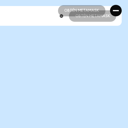
OBTÉN METAMASK
OBTÉN METAMASK
OBTÉN METAMASK
OBTÉN METAMASK