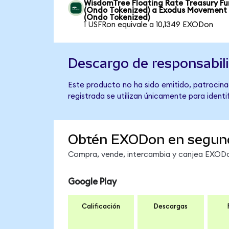
WisdomTree Floating Rate Treasury F
(Ondo Tokenized) a Exodus Movement
(Ondo Tokenized)
1 USFRon equivale a 10,1349 EXODon
Descargo de responsabil
Este producto no ha sido emitido, patrocina
registrada se utilizan únicamente para identi
Obtén EXODon en segun
Compra, vende, intercambia y canjea EXODon
Google Play
Calificación
Descargas