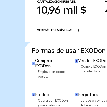
CAPITALIZACIÓN BURSÁTIL
V
10,96 mil $
VER MÁS ESTADÍSTICAS
VER MÁS ESTADÍSTICAS
Formas de usar EXODon
Comprar
Vender EXODo
EXODon
Cambia EXODon
por efectivo.
Empieza en pocos
pasos.
Predecir
Perpetuos
Opera con EXODon
Largos o cortos 
y mercados de
tokens con