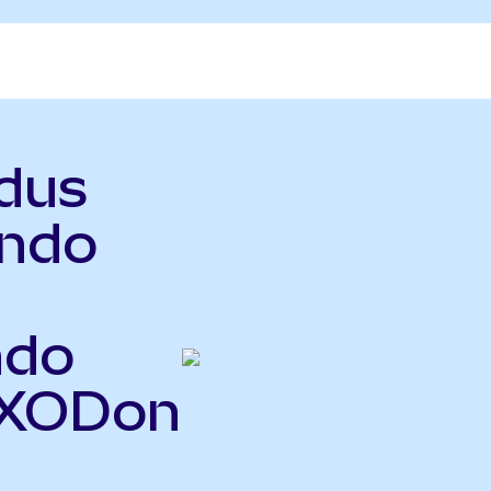
odus
ndo
ndo
EXODon