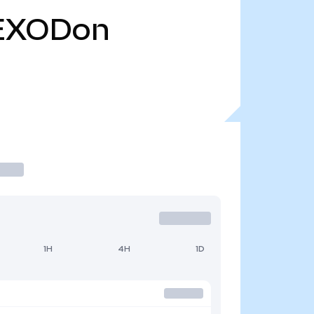
EXODon
1H
4H
1D