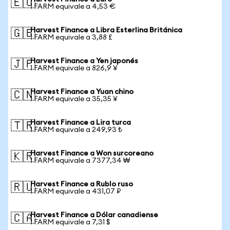
🇪🇺
1 FARM equivale a 4,53 €
Harvest Finance a Libra Esterlina Británica
🇬🇧
1 FARM equivale a 3,88 £
Harvest Finance a Yen japonés
🇯🇵
1 FARM equivale a 826,9 ¥
Harvest Finance a Yuan chino
🇨🇳
1 FARM equivale a 35,35 ¥
Harvest Finance a Lira turca
🇹🇷
1 FARM equivale a 249,93 ₺
Harvest Finance a Won surcoreano
🇰🇷
1 FARM equivale a 7377,34 ₩
Harvest Finance a Rublo ruso
🇷🇺
1 FARM equivale a 431,07 ₽
Harvest Finance a Dólar canadiense
🇨🇦
1 FARM equivale a 7,31 $