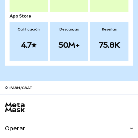
App Store
Calificación
Descargas
Reseñas
4.7
50M+
75.8K
FARM/CBAT
Pie de página del sitio MetaMask
Operar
Canjear