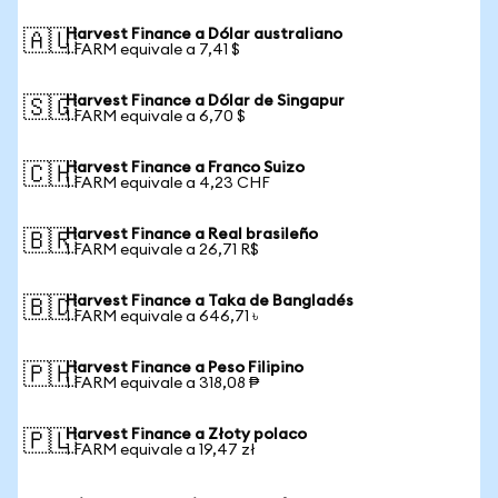
Harvest Finance a Dólar australiano
🇦🇺
1 FARM equivale a 7,41 $
Harvest Finance a Dólar de Singapur
🇸🇬
1 FARM equivale a 6,70 $
Harvest Finance a Franco Suizo
🇨🇭
1 FARM equivale a 4,23 CHF
Harvest Finance a Real brasileño
🇧🇷
1 FARM equivale a 26,71 R$
Harvest Finance a Taka de Bangladés
🇧🇩
1 FARM equivale a 646,71 ৳
Harvest Finance a Peso Filipino
🇵🇭
1 FARM equivale a 318,08 ₱
Harvest Finance a Złoty polaco
🇵🇱
1 FARM equivale a 19,47 zł