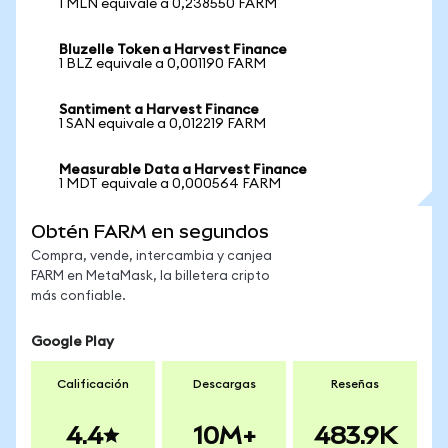
1 MLN equivale a 0,238550 FARM
Bluzelle Token a Harvest Finance
1 BLZ equivale a 0,001190 FARM
Santiment a Harvest Finance
1 SAN equivale a 0,012219 FARM
Measurable Data a Harvest Finance
1 MDT equivale a 0,000564 FARM
Obtén FARM en segundos
Compra, vende, intercambia y canjea
FARM en MetaMask, la billetera cripto
más confiable.
Google Play
Calificación
Descargas
Reseñas
4.4
10M+
483.9K