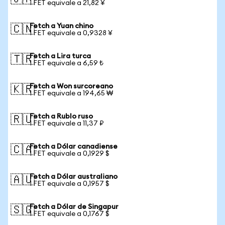
1 FET equivale a 21,82 ¥
Fetch a Yuan chino
🇨🇳
1 FET equivale a 0,9328 ¥
Fetch a Lira turca
🇹🇷
1 FET equivale a 6,59 ₺
Fetch a Won surcoreano
🇰🇷
1 FET equivale a 194,65 ₩
Fetch a Rublo ruso
🇷🇺
1 FET equivale a 11,37 ₽
Fetch a Dólar canadiense
🇨🇦
1 FET equivale a 0,1929 $
Fetch a Dólar australiano
🇦🇺
1 FET equivale a 0,1957 $
Fetch a Dólar de Singapur
🇸🇬
1 FET equivale a 0,1767 $