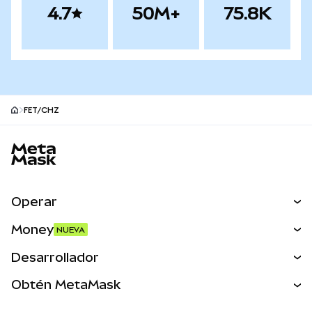
4.7
50M+
75.8K
FET/CHZ
Pie de página del sitio MetaMask
Operar
Canjear
Money
NUEVA
Predecir
NUEVA
Comprar
Desarrollador
Perps
NUEVA
Tarjeta
Ver los documentos
Obtén MetaMask
Activos del mundo real
mUSD
NUEVA
Panel
Obtén Metamask