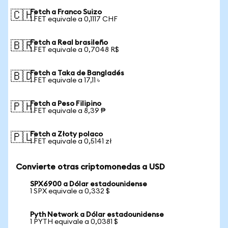
Fetch a Franco Suizo
🇨🇭
1 FET equivale a 0,1117 CHF
Fetch a Real brasileño
🇧🇷
1 FET equivale a 0,7048 R$
Fetch a Taka de Bangladés
🇧🇩
1 FET equivale a 17,11 ৳
Fetch a Peso Filipino
🇵🇭
1 FET equivale a 8,39 ₱
Fetch a Złoty polaco
🇵🇱
1 FET equivale a 0,5141 zł
Convierte otras criptomonedas a USD
SPX6900 a Dólar estadounidense
1 SPX equivale a 0,332 $
Pyth Network a Dólar estadounidense
1 PYTH equivale a 0,0381 $