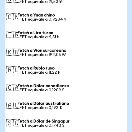
1 FET equivale a 21,53 ¥
Fetch a Yuan chino
🇨🇳
1 FET equivale a 0,9204 ¥
Fetch a Lira turca
🇹🇷
1 FET equivale a 6,51 ₺
Fetch a Won surcoreano
🇰🇷
1 FET equivale a 192,05 ₩
Fetch a Rublo ruso
🇷🇺
1 FET equivale a 11,22 ₽
Fetch a Dólar canadiense
🇨🇦
1 FET equivale a 0,1903 $
Fetch a Dólar australiano
🇦🇺
1 FET equivale a 0,193 $
Fetch a Dólar de Singapur
🇸🇬
1 FET equivale a 0,1743 $