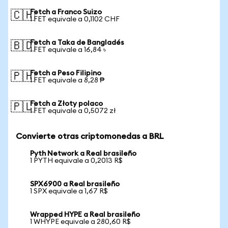
Fetch a Franco Suizo
🇨🇭
1 FET equivale a 0,1102 CHF
Fetch a Taka de Bangladés
🇧🇩
1 FET equivale a 16,84 ৳
Fetch a Peso Filipino
🇵🇭
1 FET equivale a 8,28 ₱
Fetch a Złoty polaco
🇵🇱
1 FET equivale a 0,5072 zł
Convierte otras criptomonedas a BRL
Pyth Network a Real brasileño
1 PYTH equivale a 0,2013 R$
SPX6900 a Real brasileño
1 SPX equivale a 1,67 R$
Wrapped HYPE a Real brasileño
1 WHYPE equivale a 280,60 R$