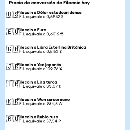
Precio de conversión de Filecoin hoy
Filecoin a Dólar estadounidense
🇺🇸
1 FIL equivale a 0,6932 $
Filecoin a Euro
🇪🇺
1 FIL equivale a 0,6016 €
Filecoin a Libra Esterlina Británica
🇬🇧
1 FIL equivale a 0,5153 £
Filecoin a Yen japonés
🇯🇵
1 FIL equivale a 109,76 ¥
Filecoin a Lira turca
🇹🇷
1 FIL equivale a 33,07 ₺
Filecoin a Won surcoreano
🇰🇷
1 FIL equivale a 984,5 ₩
Filecoin a Rublo ruso
🇷🇺
1 FIL equivale a 57,54 ₽