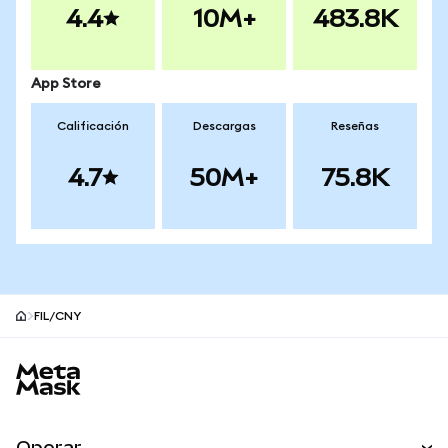
4.4
10M+
483.8K
App Store
Calificación
Descargas
Reseñas
4.7
50M+
75.8K
FIL/CNY
Pie de página del sitio MetaMask
Operar