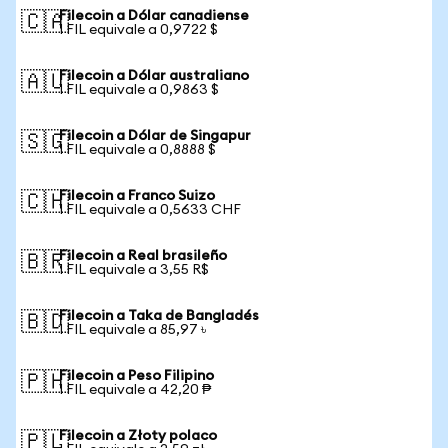
Filecoin a Dólar canadiense
🇨🇦
1 FIL equivale a 0,9722 $
Filecoin a Dólar australiano
🇦🇺
1 FIL equivale a 0,9863 $
Filecoin a Dólar de Singapur
🇸🇬
1 FIL equivale a 0,8888 $
Filecoin a Franco Suizo
🇨🇭
1 FIL equivale a 0,5633 CHF
Filecoin a Real brasileño
🇧🇷
1 FIL equivale a 3,55 R$
Filecoin a Taka de Bangladés
🇧🇩
1 FIL equivale a 85,97 ৳
Filecoin a Peso Filipino
🇵🇭
1 FIL equivale a 42,20 ₱
Filecoin a Złoty polaco
🇵🇱