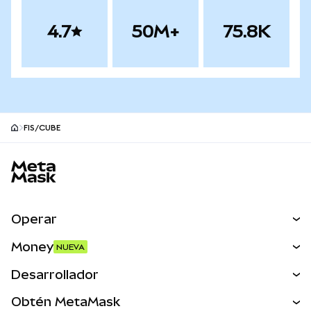
4.7
50M+
75.8K
FIS/CUBE
Pie de página del sitio MetaMask
Operar
Canjear
Money
NUEVA
Predecir
NUEVA
Comprar
Desarrollador
Perps
NUEVA
Tarjeta
Ver los documentos
Obtén MetaMask
Activos del mundo real