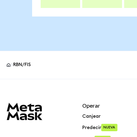
RBN/FIS
Pie de página del sitio MetaMask
Operar
Canjear
Predecir
NUEVA