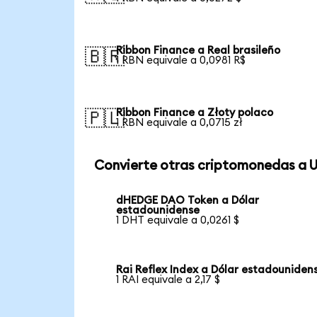
Ribbon Finance a Real brasileño
🇧🇷
1 RBN equivale a 0,0981 R$
Ribbon Finance a Złoty polaco
🇵🇱
1 RBN equivale a 0,0715 zł
Convierte otras criptomonedas a 
dHEDGE DAO Token a Dólar
estadounidense
1 DHT equivale a 0,0261 $
Rai Reflex Index a Dólar estadouniden
1 RAI equivale a 2,17 $