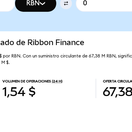
RBN
cado de Ribbon Finance
 $ por RBN. Con un suministro circulante de 67,38 M RBN, signif
 M $.
VOLUMEN DE OPERACIONES
(24 H)
OFERTA CIRCUL
1,54 $
67,3