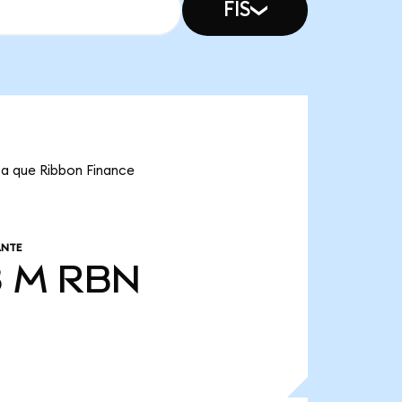
FIS
ica que Ribbon Finance
ANTE
8 M
RBN