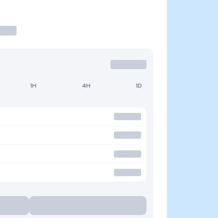
1H
4H
1D