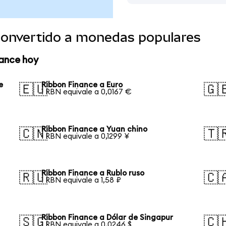
convertido a monedas populares
nance hoy
e
Ribbon Finance a Euro
🇪🇺
🇬
1 RBN equivale a 0,0167 €
Ribbon Finance a Yuan chino
🇨🇳
🇹
1 RBN equivale a 0,1299 ¥
Ribbon Finance a Rublo ruso
🇷🇺
🇨
1 RBN equivale a 1,58 ₽
Ribbon Finance a Dólar de Singapur
🇸🇬
🇨
1 RBN equivale a 0,0246 $