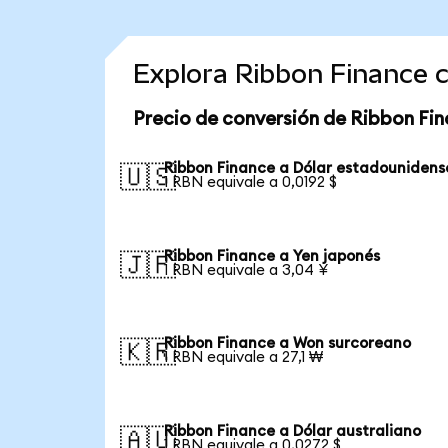
Explora Ribbon Finance 
Precio de conversión de Ribbon Fi
Ribbon Finance a Dólar estadounidens
🇺🇸
1 RBN equivale a 0,0192 $
Ribbon Finance a Yen japonés
🇯🇵
1 RBN equivale a 3,04 ¥
Ribbon Finance a Won surcoreano
🇰🇷
1 RBN equivale a 27,1 ₩
Ribbon Finance a Dólar australiano
🇦🇺
1 RBN equivale a 0,0272 $