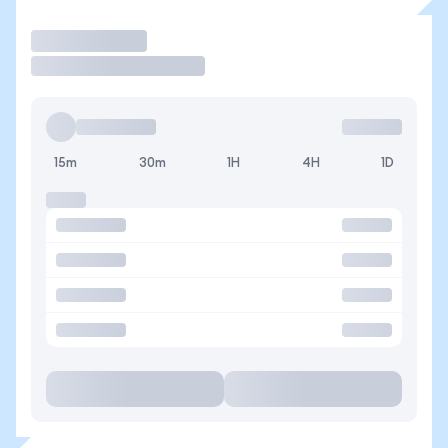
Operar
15m
30m
1H
4H
1D