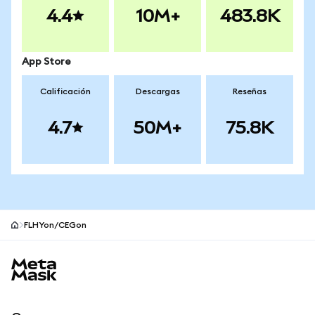
4.4
10M+
483.8K
App Store
Calificación
Descargas
Reseñas
4.7
50M+
75.8K
FLHYon/CEGon
Pie de página del sitio MetaMask